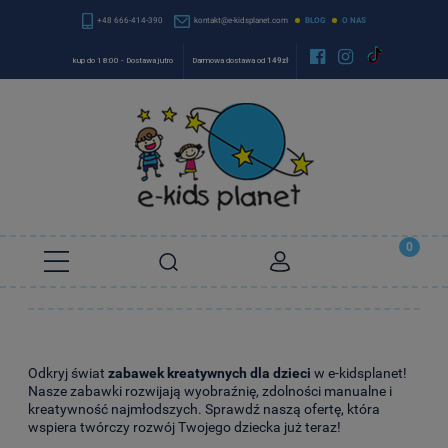
+48 666-414-390
kontakt@e-kidsplanet.com
BLOG
O NAS


kup do 18:00 - Dostawa jutro
Darmowa dostawa od
149zł
Odkryj świat
zabawek kreatywnych dla dzieci
w e-kidsplanet!
Nasze zabawki rozwijają wyobraźnię, zdolności manualne i
kreatywność najmłodszych. Sprawdź naszą ofertę, która
wspiera twórczy rozwój Twojego dziecka już teraz!