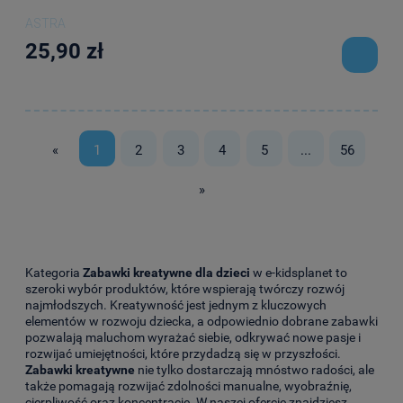
ASTRA
25,90 zł
«
1
2
3
4
5
...
56
»
Kategoria
Zabawki kreatywne dla dzieci
w e-kidsplanet to
szeroki wybór produktów, które wspierają twórczy rozwój
najmłodszych. Kreatywność jest jednym z kluczowych
elementów w rozwoju dziecka, a odpowiednio dobrane zabawki
pozwalają maluchom wyrażać siebie, odkrywać nowe pasje i
rozwijać umiejętności, które przydadzą się w przyszłości.
Zabawki kreatywne
nie tylko dostarczają mnóstwo radości, ale
także pomagają rozwijać zdolności manualne, wyobraźnię,
cierpliwość oraz koncentrację. W naszej ofercie znajdziesz