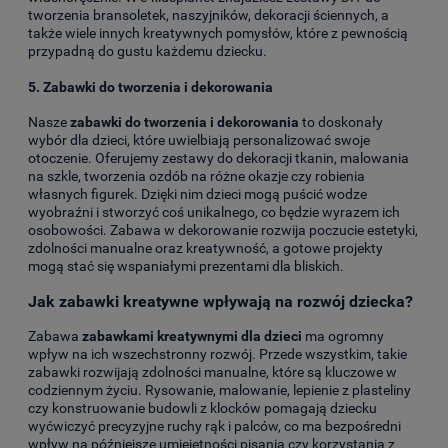
tworzenia bransoletek, naszyjników, dekoracji ściennych, a
także wiele innych kreatywnych pomysłów, które z pewnością
przypadną do gustu każdemu dziecku.
5.
Zabawki do tworzenia i dekorowania
Nasze
zabawki do tworzenia i dekorowania
to doskonały
wybór dla dzieci, które uwielbiają personalizować swoje
otoczenie. Oferujemy zestawy do dekoracji tkanin, malowania
na szkle, tworzenia ozdób na różne okazje czy robienia
własnych figurek. Dzięki nim dzieci mogą puścić wodze
wyobraźni i stworzyć coś unikalnego, co będzie wyrazem ich
osobowości. Zabawa w dekorowanie rozwija poczucie estetyki,
zdolności manualne oraz kreatywność, a gotowe projekty
mogą stać się wspaniałymi prezentami dla bliskich.
Jak zabawki kreatywne wpływają na rozwój dziecka?
Zabawa
zabawkami kreatywnymi dla dzieci
ma ogromny
wpływ na ich wszechstronny rozwój. Przede wszystkim, takie
zabawki rozwijają zdolności manualne, które są kluczowe w
codziennym życiu. Rysowanie, malowanie, lepienie z plasteliny
czy konstruowanie budowli z klocków pomagają dziecku
wyćwiczyć precyzyjne ruchy rąk i palców, co ma bezpośredni
wpływ na późniejsze umiejętności pisania czy korzystania z