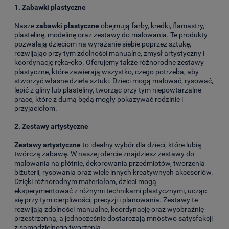
1.
Zabawki plastyczne
Nasze
zabawki plastyczne
obejmują farby, kredki, flamastry,
plastelinę, modelinę oraz zestawy do malowania. Te produkty
pozwalają dzieciom na wyrażanie siebie poprzez sztukę,
rozwijając przy tym zdolności manualne, zmysł artystyczny i
koordynację ręka-oko. Oferujemy także różnorodne zestawy
plastyczne, które zawierają wszystko, czego potrzeba, aby
stworzyć własne dzieła sztuki. Dzieci mogą malować, rysować,
lepić z gliny lub plasteliny, tworząc przy tym niepowtarzalne
prace, które z dumą będą mogły pokazywać rodzinie i
przyjaciołom.
2.
Zestawy artystyczne
Zestawy artystyczne
to idealny wybór dla dzieci, które lubią
twórczą zabawę. W naszej ofercie znajdziesz zestawy do
malowania na płótnie, dekorowania przedmiotów, tworzenia
biżuterii, rysowania oraz wiele innych kreatywnych akcesoriów.
Dzięki różnorodnym materiałom, dzieci mogą
eksperymentować z różnymi technikami plastycznymi, ucząc
się przy tym cierpliwości, precyzji i planowania. Zestawy te
rozwijają zdolności manualne, koordynację oraz wyobraźnię
przestrzenną, a jednocześnie dostarczają mnóstwo satysfakcji
z samodzielnego tworzenia.