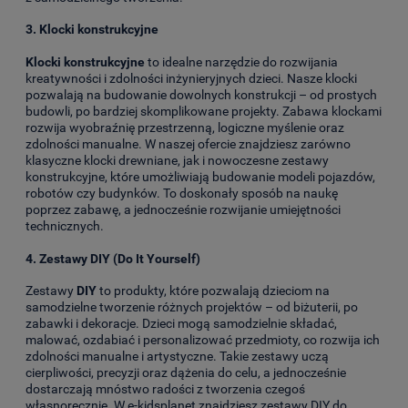
3.
Klocki konstrukcyjne
Klocki konstrukcyjne
to idealne narzędzie do rozwijania
kreatywności i zdolności inżynieryjnych dzieci. Nasze klocki
pozwalają na budowanie dowolnych konstrukcji – od prostych
budowli, po bardziej skomplikowane projekty. Zabawa klockami
rozwija wyobraźnię przestrzenną, logiczne myślenie oraz
zdolności manualne. W naszej ofercie znajdziesz zarówno
klasyczne klocki drewniane, jak i nowoczesne zestawy
konstrukcyjne, które umożliwiają budowanie modeli pojazdów,
robotów czy budynków. To doskonały sposób na naukę
poprzez zabawę, a jednocześnie rozwijanie umiejętności
technicznych.
4.
Zestawy DIY (Do It Yourself)
Zestawy
DIY
to produkty, które pozwalają dzieciom na
samodzielne tworzenie różnych projektów – od biżuterii, po
zabawki i dekoracje. Dzieci mogą samodzielnie składać,
malować, ozdabiać i personalizować przedmioty, co rozwija ich
zdolności manualne i artystyczne. Takie zestawy uczą
cierpliwości, precyzji oraz dążenia do celu, a jednocześnie
dostarczają mnóstwo radości z tworzenia czegoś
własnoręcznie. W e-kidsplanet znajdziesz zestawy DIY do