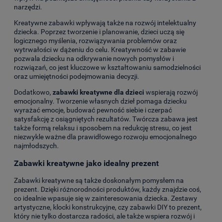
narzędzi.
Kreatywne zabawki wpływają także na rozwój intelektualny
dziecka. Poprzez tworzenie i planowanie, dzieci uczą się
logicznego myślenia, rozwiązywania problemów oraz
wytrwałości w dążeniu do celu. Kreatywność w zabawie
pozwala dziecku na odkrywanie nowych pomysłów i
rozwiązań, co jest kluczowe w kształtowaniu samodzielności
oraz umiejętności podejmowania decyzji.
Dodatkowo,
zabawki kreatywne dla dzieci
wspierają rozwój
emocjonalny. Tworzenie własnych dzieł pomaga dziecku
wyrażać emocje, budować pewność siebie i czerpać
satysfakcję z osiągniętych rezultatów. Twórcza zabawa jest
także formą relaksu i sposobem na redukcję stresu, co jest
niezwykle ważne dla prawidłowego rozwoju emocjonalnego
najmłodszych.
Zabawki kreatywne jako idealny prezent
Zabawki kreatywne są także doskonałym pomysłem na
prezent. Dzięki różnorodności produktów, każdy znajdzie coś,
co idealnie wpasuje się w zainteresowania dziecka. Zestawy
artystyczne, klocki konstrukcyjne, czy zabawki DIY to prezent,
który nie tylko dostarcza radości, ale także wspiera rozwój i