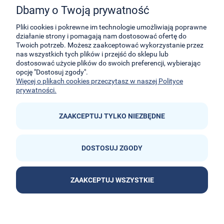
Dbamy o Twoją prywatność
29-Listopada 8
32-050
Skawina
Pliki cookies i pokrewne im technologie umożliwiają poprawne
działanie strony i pomagają nam dostosować ofertę do
Twoich potrzeb. Możesz zaakceptować wykorzystanie przez
kontakt@e-kidsplanet.com
nas wszystkich tych plików i przejść do sklepu lub
dostosować użycie plików do swoich preferencji, wybierając
+48 666-414-390
opcję "Dostosuj zgody".
+48 666-414-383
Więcej o plikach cookies przeczytasz w naszej Polityce
prywatności.
ZAAKCEPTUJ TYLKO NIEZBĘDNE
DOSTOSUJ ZGODY


ZAAKCEPTUJ WSZYSTKIE
POKAŻ PEŁNĄ WERSJĘ STRONY