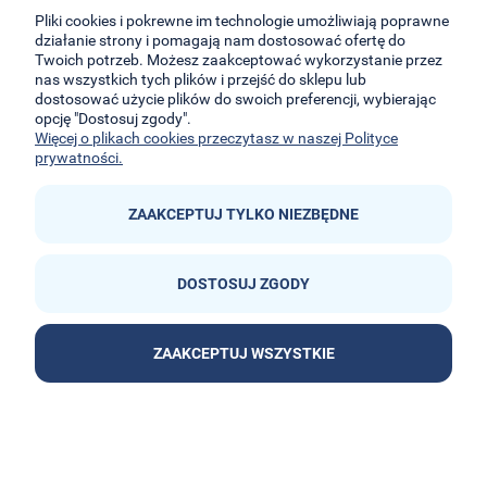
32-050
Skawina
Pliki cookies i pokrewne im technologie umożliwiają poprawne
działanie strony i pomagają nam dostosować ofertę do
Twoich potrzeb. Możesz zaakceptować wykorzystanie przez
kontakt@e-kidsplanet.com
nas wszystkich tych plików i przejść do sklepu lub
dostosować użycie plików do swoich preferencji, wybierając
+48 666-414-390
opcję "Dostosuj zgody".
+48 666-414-383
Więcej o plikach cookies przeczytasz w naszej Polityce
prywatności.
ZAAKCEPTUJ TYLKO NIEZBĘDNE
DOSTOSUJ ZGODY


ZAAKCEPTUJ WSZYSTKIE
POKAŻ PEŁNĄ WERSJĘ STRONY
Sklep internetowy Shoper Premium