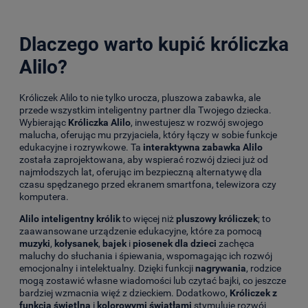
Dlaczego warto kupić króliczka
Alilo?
Króliczek Alilo to nie tylko urocza, pluszowa zabawka, ale
przede wszystkim inteligentny partner dla Twojego dziecka.
Wybierając
Króliczka Alilo
, inwestujesz w rozwój swojego
malucha, oferując mu przyjaciela, który łączy w sobie funkcje
edukacyjne i rozrywkowe. Ta
interaktywna zabawka Alilo
została zaprojektowana, aby wspierać rozwój dzieci już od
najmłodszych lat, oferując im bezpieczną alternatywę dla
czasu spędzanego przed ekranem smartfona, telewizora czy
komputera.
Alilo inteligentny królik
to więcej niż
pluszowy króliczek
; to
zaawansowane urządzenie edukacyjne, które za pomocą
muzyki
,
kołysanek
,
bajek
i
piosenek dla dzieci
zachęca
maluchy do słuchania i śpiewania, wspomagając ich rozwój
emocjonalny i intelektualny. Dzięki funkcji
nagrywania
, rodzice
mogą zostawić własne wiadomości lub czytać bajki, co jeszcze
bardziej wzmacnia więź z dzieckiem. Dodatkowo,
Króliczek z
funkcją świetlną
i
kolorowymi światłami
stymuluje rozwój