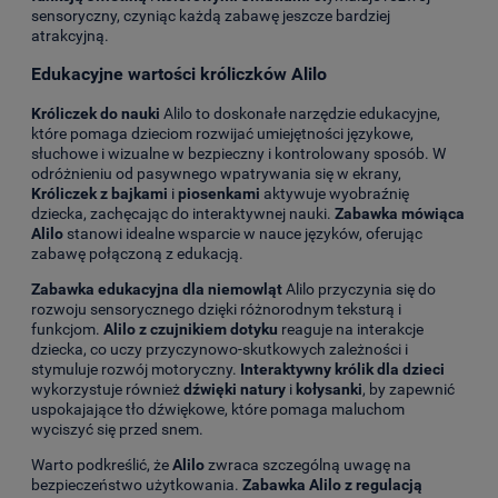
sensoryczny, czyniąc każdą zabawę jeszcze bardziej
atrakcyjną.
Edukacyjne wartości króliczków Alilo
Króliczek do nauki
Alilo to doskonałe narzędzie edukacyjne,
które pomaga dzieciom rozwijać umiejętności językowe,
słuchowe i wizualne w bezpieczny i kontrolowany sposób. W
odróżnieniu od pasywnego wpatrywania się w ekrany,
Króliczek z bajkami
i
piosenkami
aktywuje wyobraźnię
dziecka, zachęcając do interaktywnej nauki.
Zabawka mówiąca
Alilo
stanowi idealne wsparcie w nauce języków, oferując
zabawę połączoną z edukacją.
Zabawka edukacyjna dla niemowląt
Alilo przyczynia się do
rozwoju sensorycznego dzięki różnorodnym teksturą i
funkcjom.
Alilo z czujnikiem dotyku
reaguje na interakcje
dziecka, co uczy przyczynowo-skutkowych zależności i
stymuluje rozwój motoryczny.
Interaktywny królik dla dzieci
wykorzystuje również
dźwięki natury
i
kołysanki
, by zapewnić
uspokajające tło dźwiękowe, które pomaga maluchom
wyciszyć się przed snem.
Warto podkreślić, że
Alilo
zwraca szczególną uwagę na
bezpieczeństwo użytkowania.
Zabawka Alilo z regulacją