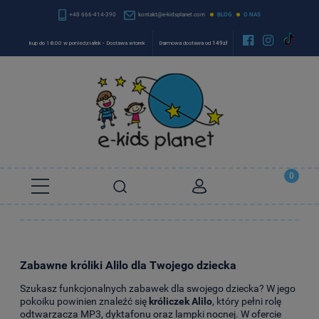
+48 666-414-390
kontakt@e-kidsplanet.com
BLOG
O NAS


kup do 18:00 w poniedziałek - Dostawa wtorek
Darmowa dostawa od
149zł
Zabawne króliki Alilo dla Twojego dziecka
Szukasz funkcjonalnych zabawek dla swojego dziecka? W jego
pokoiku powinien znaleźć się
króliczek Alilo
, który pełni rolę
odtwarzacza MP3, dyktafonu oraz lampki nocnej. W ofercie