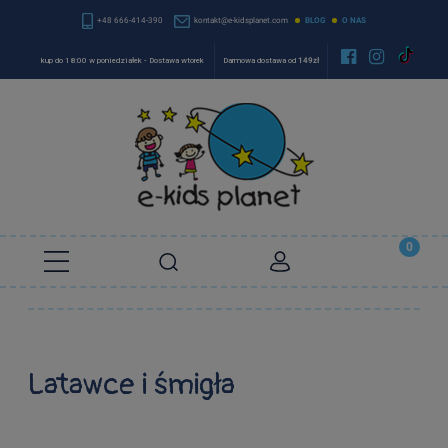
+48 666-414-390
kontakt@e-kidsplanet.com
BLOG
O NAS


kup do 18:00 w poniedziałek - Dostawa wtorek
Darmowa dostawa od
149zł
Latawce i śmigła