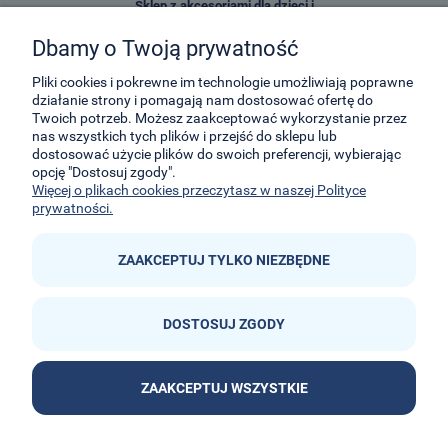
Sklep z akcesoriami dla dzieci i
zabawkami E-Kidsplanet
Dbamy o Twoją prywatność
29-Listopada 8
32-050
Skawina
Pliki cookies i pokrewne im technologie umożliwiają poprawne
działanie strony i pomagają nam dostosować ofertę do
Twoich potrzeb. Możesz zaakceptować wykorzystanie przez
kontakt@e-kidsplanet.com
nas wszystkich tych plików i przejść do sklepu lub
dostosować użycie plików do swoich preferencji, wybierając
+48 666-414-390
opcję "Dostosuj zgody".
+48 666-414-383
Więcej o plikach cookies przeczytasz w naszej Polityce
prywatności.
ZAAKCEPTUJ TYLKO NIEZBĘDNE
DOSTOSUJ ZGODY


ZAAKCEPTUJ WSZYSTKIE