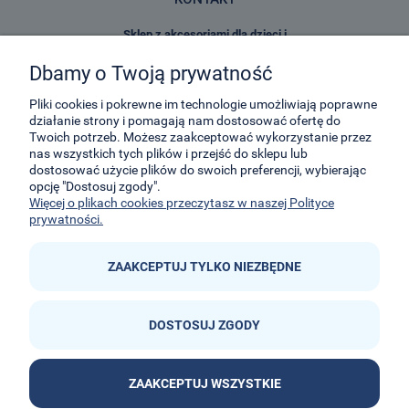
Sklep z akcesoriami dla dzieci i
zabawkami E-Kidsplanet
Dbamy o Twoją prywatność
29-Listopada 8
32-050
Skawina
Pliki cookies i pokrewne im technologie umożliwiają poprawne
działanie strony i pomagają nam dostosować ofertę do
Twoich potrzeb. Możesz zaakceptować wykorzystanie przez
kontakt@e-kidsplanet.com
nas wszystkich tych plików i przejść do sklepu lub
dostosować użycie plików do swoich preferencji, wybierając
+48 666-414-390
opcję "Dostosuj zgody".
+48 666-414-383
Więcej o plikach cookies przeczytasz w naszej Polityce
prywatności.
ZAAKCEPTUJ TYLKO NIEZBĘDNE
DOSTOSUJ ZGODY


ZAAKCEPTUJ WSZYSTKIE