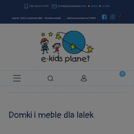
+48 666-414-390
kontakt@e-kidsplanet.com
BLOG
O NAS


kup do 18:00 w poniedziałek - Dostawa wtorek
Darmowa dostawa od
149zł
Domki i meble dla lalek