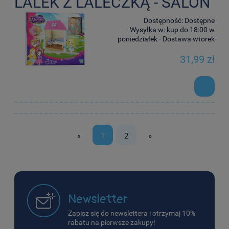
LALEK Z LALECZKĄ - SALON
Dostępność:
Dostępne
Wysyłka w:
kup do 18:00 w
poniedziałek - Dostawa wtorek
31,99 zł
«
1
2
»
Newsletter
Zapisz się do newslettera i otrzymaj 10%
rabatu na pierwsze zakupy!