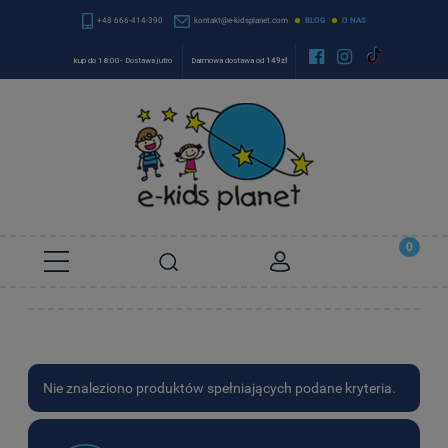
+48 666-414-390
kontakt@e-kidsplanet.com
BLOG
O NAS


kup do 18:00- Dostawa jutro
Darmowa dostawa od
149zł
Nie znaleziono produktów spełniających podane kryteria.