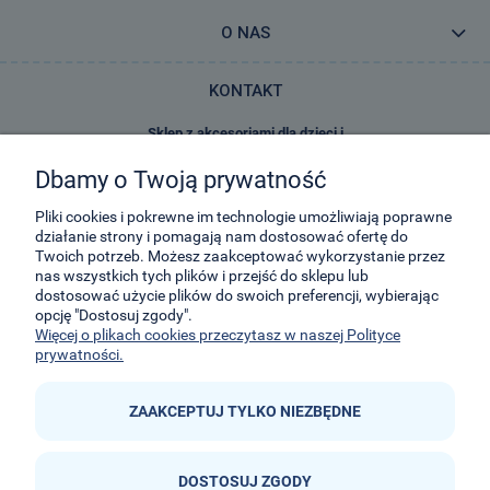
O NAS
KONTAKT
Sklep z akcesoriami dla dzieci i
zabawkami E-Kidsplanet
Dbamy o Twoją prywatność
29-Listopada 8
32-050
Skawina
Pliki cookies i pokrewne im technologie umożliwiają poprawne
działanie strony i pomagają nam dostosować ofertę do
Twoich potrzeb. Możesz zaakceptować wykorzystanie przez
kontakt@e-kidsplanet.com
nas wszystkich tych plików i przejść do sklepu lub
dostosować użycie plików do swoich preferencji, wybierając
+48 666-414-390
opcję "Dostosuj zgody".
+48 666-414-383
Więcej o plikach cookies przeczytasz w naszej Polityce
prywatności.
ZAAKCEPTUJ TYLKO NIEZBĘDNE
DOSTOSUJ ZGODY