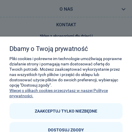
O NAS
KONTAKT
Sklep z akcesoriami dla dzieci i
zabawkami E-Kidsplanet
Dbamy o Twoją prywatność
29-Listopada 8
32-050
Skawina
Pliki cookies i pokrewne im technologie umożliwiają poprawne
działanie strony i pomagają nam dostosować ofertę do
Twoich potrzeb. Możesz zaakceptować wykorzystanie przez
kontakt@e-kidsplanet.com
nas wszystkich tych plików i przejść do sklepu lub
dostosować użycie plików do swoich preferencji, wybierając
+48 666-414-390
opcję "Dostosuj zgody".
+48 666-414-383
Więcej o plikach cookies przeczytasz w naszej Polityce
prywatności.
ZAAKCEPTUJ TYLKO NIEZBĘDNE
DOSTOSUJ ZGODY