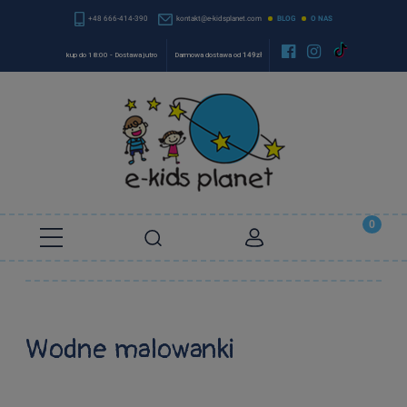
+48 666-414-390
kontakt@e-kidsplanet.com
BLOG
O NAS


kup do 18:00 - Dostawa jutro
Darmowa dostawa od
149zł
Wodne malowanki