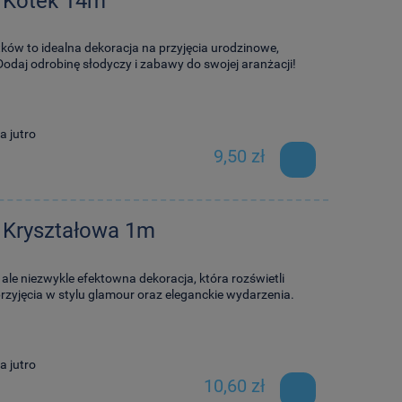
a Kotek 14m
ów to idealna dekoracja na przyjęcia urodzinowe,
Dodaj odrobinę słodyczy i zabawy do swojej aranżacji!
a jutro
9,50 zł
 Kryształowa 1m
 ale niezwykle efektowna dekoracja, która rozświetli
przyjęcia w stylu glamour oraz eleganckie wydarzenia.
a jutro
10,60 zł