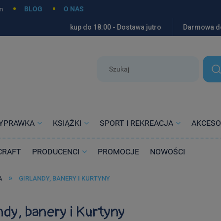
m
BLOG
O NAS
kup do 18:00 - Dostawa jutro
Darmowa d
YPRAWKA
KSIĄŻKI
SPORT I REKREACJA
AKCESO
CRAFT
PRODUCENCI
PROMOCJE
NOWOŚCI
»
A
GIRLANDY, BANERY I KURTYNY
ndy, banery i Kurtyny