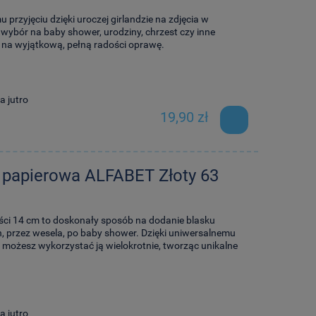
rzyjęciu dzięki uroczej girlandzie na zdjęcia w
 wybór na baby shower, urodziny, chrzest czy inne
ą na wyjątkową, pełną radości oprawę.
a jutro
19,90 zł
 papierowa ALFABET Złoty 63
ości 14 cm to doskonały sposób na dodanie blasku
 przez wesela, po baby shower. Dzięki uniwersalnemu
 możesz wykorzystać ją wielokrotnie, tworząc unikalne
a jutro