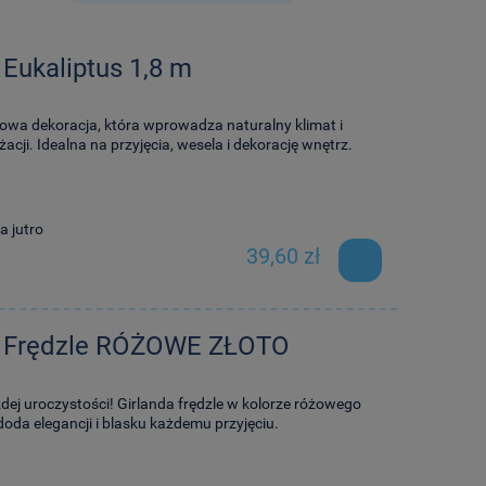
 Eukaliptus 1,8 m
owa dekoracja, która wprowadza naturalny klimat i
acji. Idealna na przyjęcia, wesela i dekorację wnętrz.
a jutro
39,60 zł
a Frędzle RÓŻOWE ZŁOTO
j uroczystości! Girlanda frędzle w kolorze różowego
doda elegancji i blasku każdemu przyjęciu.