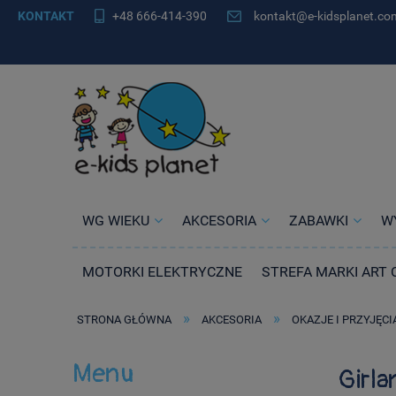
KONTAKT
+48 666-414-390
kontakt@e-kidsplanet.co
WG WIEKU
AKCESORIA
ZABAWKI
W
MOTORKI ELEKTRYCZNE
STREFA MARKI ART 
»
»
STRONA GŁÓWNA
AKCESORIA
OKAZJE I PRZYJĘCI
Menu
Girla