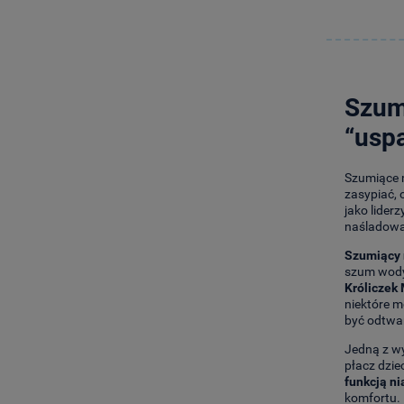
Szumi
“usp
Szumiące m
zasypiać, 
jako lider
naśladować
Szumiący 
szum wody,
Króliczek
niektóre m
być odtwar
Jedną z wy
płacz dzie
funkcją ni
komfortu.