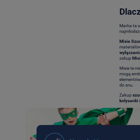
Dlac
Marka ta s
najmłodsz
Misie Szu
materiałów
wyłączani
zakup
Mis
Misie te n
mogą emito
elementów
do snu.
Zakup
szu
kołysanki