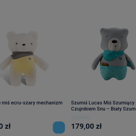
 miś ecru-szary mechanizm
Szumiś Lucas Miś Szumiący
Czujnikiem Snu – Biały Szum 
Melodie
SZUMISIE
0 zł
179,00 zł