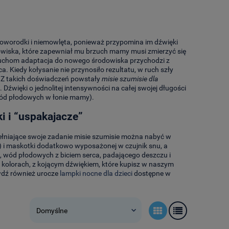
 noworodki i niemowlęta, ponieważ przypomina im dźwięki
owiska, które zapewniał mu brzuch mamy musi zmierzyć się
aluchom adaptacja do nowego środowiska przychodzi z
. Kiedy kołysanie nie przynosiło rezultatu, w ruch szły
. Z takich doświadczeń powstały
misie szumisie dla
Dźwięki o jednolitej intensywności na całej swojej długości
wód płodowych w łonie mamy).
i i “uspakajacze”
ełniające swoje zadanie misie szumisie można nabyć w
 i maskotki dodatkowo wyposażonej w czujnik snu, a
i, wód płodowych z biciem serca, padającego deszczu i
 kolorach, z kojącym dźwiękiem, które kupisz w naszym
wdź również urocze
lampki nocne dla dzieci
dostępne w