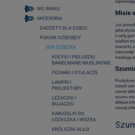
zapewniają
WG WIEKU
Misie 
AKCESORIA
Już ponad 
GADŻETY DLA DZIECI
jakie słys
z całą ga
POKOIK DZIECIĘCY
wielkim tr
suszarki, 
SEN DZIECKA
niemowląt
KOCYKI I PIELUSZKI
maskują i
BAWEŁNIANE/MUŚLINOWE
Szumią
PIŻAMKI I OTULACZE
Produkowan
LAMPKI I
trzech wer
PROJEKTORY
nawet elek
szumu mor
LEŻACZKI I
sklepie in
BUJACZKI
naszej ofer
KARUZELKI DO
ŁÓŻECZKA I WÓZKA
Szum
KRÓLICZKI ALILO