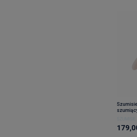
Szumisi
szumiący
SZUMISIE
179,0