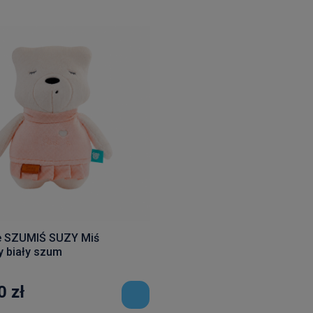
e SZUMIŚ SUZY Miś
 biały szum
0 zł