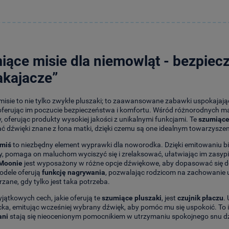
ące misie dla niemowląt - bezpiecz
akajacze”
isie to nie tylko zwykłe pluszaki; to zaawansowane zabawki uspokajają
oferując im poczucie bezpieczeństwa i komfortu. Wśród różnorodnych m
zy, oferując produkty wysokiej jakości z unikalnymi funkcjami. Te
szumiące
 dźwięki znane z łona matki, dzięki czemu są one idealnym towarzysze
miś
to niezbędny element wyprawki dla noworodka. Dzięki emitowaniu bia
 pomaga on maluchom wyciszyć się i zrelaksować, ułatwiając im zasyp
Moonie
jest wyposażony w różne opcje dźwiękowe, aby dopasować się do
odele oferują
funkcję nagrywania
, pozwalając rodzicom na zachowanie 
zane, gdy tylko jest taka potrzeba.
jątkowych cech, jakie oferują te
szumiące pluszaki
, jest
czujnik płaczu
.
cka, emitując wcześniej wybrany dźwięk, aby pomóc mu się uspokoić. To 
ani
stają się nieocenionym pomocnikiem w utrzymaniu spokojnego snu dz