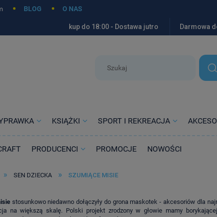
m
BLOG
O NAS
kup do 18:00 - Dostawa jutro
Darmowa d
YPRAWKA
KSIĄŻKI
SPORT I REKREACJA
AKCESO
CRAFT
PRODUCENCI
PROMOCJE
NOWOŚCI
»
»
SEN DZIECKA
SZUMIĄCE MISIE
isie
stosunkowo niedawno dołączyły do grona maskotek - akcesoriów dla najmło
cja na większą skalę. Polski projekt zrodzony w głowie mamy borykającej