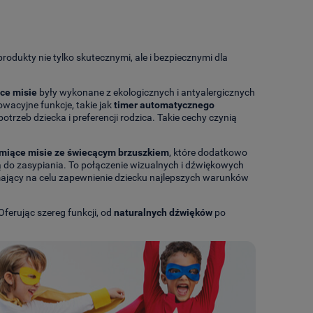
produkty nie tylko skutecznymi, ale i bezpiecznymi dla
ce misie
były wykonane z ekologicznych i antyalergicznych
owacyjne funkcje, takie jak
timer automatycznego
otrzeb dziecka i preferencji rodzica. Takie cechy czynią
miące misie ze świecącym brzuszkiem
, które dodatkowo
ą do zasypiania. To połączenie wizualnych i dźwiękowych
mający na celu zapewnienie dziecku najlepszych warunków
Oferując szereg funkcji, od
naturalnych dźwięków
po