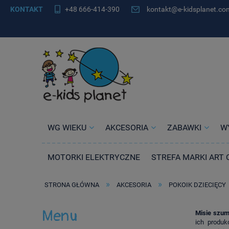
KONTAKT
+48 666-414-390
kontakt@e-kidsplanet.co
WG WIEKU
AKCESORIA
ZABAWKI
W
MOTORKI ELEKTRYCZNE
STREFA MARKI ART 
»
»
STRONA GŁÓWNA
AKCESORIA
POKOIK DZIECIĘCY
Menu
Misie szum
ich produk