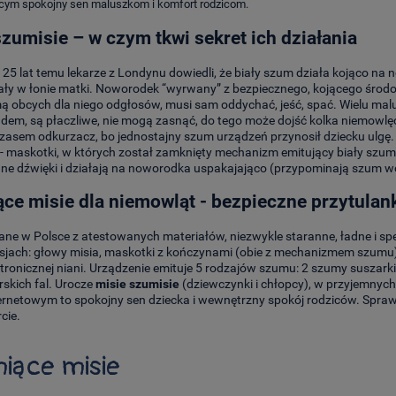
cym spokojny sen maluszkom i komfort rodzicom.
szumisie – w czym tkwi sekret ich działania
25 lat temu lekarze z Londynu dowiedli, że biały szum działa kojąco na
zały w łonie matki. Noworodek “wyrwany” z bezpiecznego, kojącego środ
mą obcych dla niego odgłosów, musi sam oddychać, jeść, spać. Wielu m
udem, są płaczliwe, nie mogą zasnąć, do tego może dojść kolka niemowlęca
czasem odkurzacz, bo jednostajny szum urządzeń przynosił dziecku ulgę
- maskotki, w których został zamknięty mechanizm emitujący biały szum. 
nne dźwięki i działają na noworodka uspakajająco (przypominają szum 
ce misie dla niemowląt - bezpieczne przytulank
e w Polsce z atestowanych materiałów, niezwykle staranne, ładne i sp
sjach: głowy misia, maskotki z kończynami (obie z mechanizmem szumu)
tronicznej niani. Urządzenie emituje 5 rodzajów szumu: 2 szumy suszark
skich fal. Urocze
misie szumisie
(dziewczynki i chłopcy), w przyjemnych
ternetowym to spokojny sen dziecka i wewnętrzny spokój rodziców. Spra
cie.
iące misie