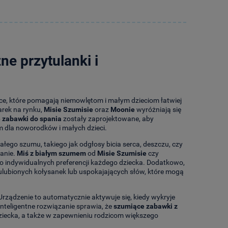
ne przytulanki i
ce, które pomagają niemowlętom i małym dzieciom łatwiej
arek na rynku,
Misie Szumisie
oraz
Moonie
wyróżniają się
 zabawki do spania
zostały zaprojektowane, aby
m dla noworodków i małych dzieci.
łego szumu, takiego jak odgłosy bicia serca, deszczu, czy
ianie.
Miś z białym szumem
od
Misie Szumisie
czy
 indywidualnych preferencji każdego dziecka. Dodatkowo,
ulubionych kołysanek lub uspokajających słów, które mogą
 Urządzenie to automatycznie aktywuje się, kiedy wykryje
inteligentne rozwiązanie sprawia, że
szumiące zabawki z
iecka, a także w zapewnieniu rodzicom większego