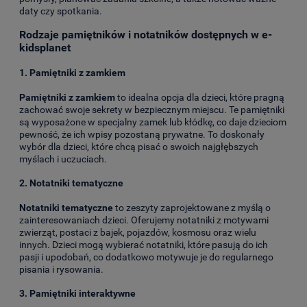
daty czy spotkania.
Rodzaje pamiętników i notatników dostępnych w e-
kidsplanet
1.
Pamiętniki z zamkiem
Pamiętniki z zamkiem
to idealna opcja dla dzieci, które pragną
zachować swoje sekrety w bezpiecznym miejscu. Te pamiętniki
są wyposażone w specjalny zamek lub kłódkę, co daje dzieciom
pewność, że ich wpisy pozostaną prywatne. To doskonały
wybór dla dzieci, które chcą pisać o swoich najgłębszych
myślach i uczuciach.
2.
Notatniki tematyczne
Notatniki tematyczne
to zeszyty zaprojektowane z myślą o
zainteresowaniach dzieci. Oferujemy notatniki z motywami
zwierząt, postaci z bajek, pojazdów, kosmosu oraz wielu
innych. Dzieci mogą wybierać notatniki, które pasują do ich
pasji i upodobań, co dodatkowo motywuje je do regularnego
pisania i rysowania.
3.
Pamiętniki interaktywne