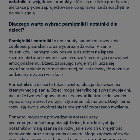
notatniki
to wyjątkowe produkty, które są nie tylko praktyczne,
ale także pięknie zaprojektowane, co sprawia, że dzieci chętnie
po nie sięgają.
Dlaczego warto wybrać pamiętniki i notatniki dla
dzieci?
Pamiętniki i notatniki
to doskonały sposób na rozwijanie
zdolności pisarskich oraz wyobraźni dziecka. Pisanie
dzienników i pamiętników pozwala dzieciom na lepsze
rozumienie i analizowanie swoich uczuć, co sprzyja rozwojowi
emocjonalnemu. Dzieci, zapisując swoje myśli, uczą się
wyrażania siebie w formie pisemnej, co jest niezwykle ważne w
codziennym życiu i w szkole.
Pamiętniki dla dzieci to także świetna okazja do ćwiczenia
kreatywnego pisania. Dzieci mogą nie tylko opisywać swoje dni,
ale także tworzyć opowiadania, rysować ilustracje do swoich
wpisów, czy nawet tworzyć listy zadań lub marzeń. Dzięki temu
rozwijają swoją wyobraźnię i umiejętność twórczego myślenia.
Ponadto, regularne prowadzenie notatek uczy
systematyczności i organizacji. Dzieci, które korzystają z
notatników, mają szansę na rozwijanie swoich umiejętności
planowania oraz zarządzania czasem. Mogą zapisywać swoje
pomysły, planować zadania szkolne, a także notować ważne