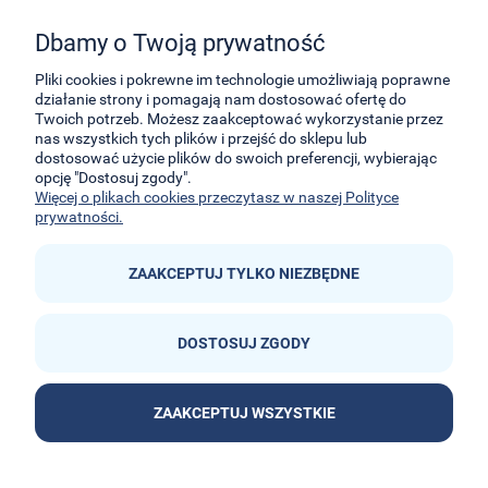
zabawkami E-Kidsplanet
Dbamy o Twoją prywatność
29-Listopada 8
32-050
Skawina
Pliki cookies i pokrewne im technologie umożliwiają poprawne
działanie strony i pomagają nam dostosować ofertę do
Twoich potrzeb. Możesz zaakceptować wykorzystanie przez
kontakt@e-kidsplanet.com
nas wszystkich tych plików i przejść do sklepu lub
dostosować użycie plików do swoich preferencji, wybierając
+48 666-414-390
opcję "Dostosuj zgody".
+48 666-414-383
Więcej o plikach cookies przeczytasz w naszej Polityce
prywatności.
ZAAKCEPTUJ TYLKO NIEZBĘDNE
DOSTOSUJ ZGODY


ZAAKCEPTUJ WSZYSTKIE
POKAŻ PEŁNĄ WERSJĘ STRONY