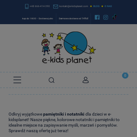
+48 666-414-390
kontakt@e-kidsplanet.com
BLOG
O NAS


kup do 18:00 - Dostawa jutro
Darmowa dostawa od
149zł
Odkryj wyjątkowe
pamiętniki i notatniki
dla dzieci w e-
kidsplanet! Nasze piękne, kolorowe notatniki i pamiętniki to
idealne miejsce na zapisywanie myśli, marzeń i pomysłów.
Sprawdź naszą ofertę już teraz!