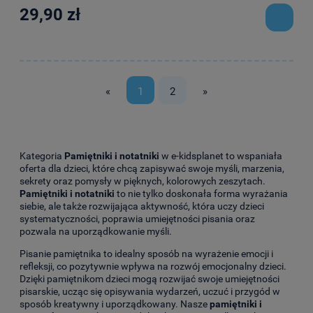
29,90 zł
«
1
2
»
Kategoria
Pamiętniki i notatniki
w e-kidsplanet to wspaniała
oferta dla dzieci, które chcą zapisywać swoje myśli, marzenia,
sekrety oraz pomysły w pięknych, kolorowych zeszytach.
Pamiętniki i notatniki
to nie tylko doskonała forma wyrażania
siebie, ale także rozwijająca aktywność, która uczy dzieci
systematyczności, poprawia umiejętności pisania oraz
pozwala na uporządkowanie myśli.
Pisanie pamiętnika to idealny sposób na wyrażenie emocji i
refleksji, co pozytywnie wpływa na rozwój emocjonalny dzieci.
Dzięki pamiętnikom dzieci mogą rozwijać swoje umiejętności
pisarskie, ucząc się opisywania wydarzeń, uczuć i przygód w
sposób kreatywny i uporządkowany. Nasze
pamiętniki i