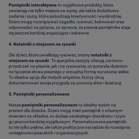
Pamiętniki interaktywne
to wyjątkowe produkty, które
zawierają nie tylko miejsce na wpisy, ale także dodatkowe
zadania i quizy, które pobudzają kreatywność i wyobraźnię.
Dzieci mogą rozwiązywać zagadki, rysować, kolorować oraz
odpowiadać na pytania, co sprawia, że pisanie pamiętnika staje
się jeszcze bardziej angażujące i zabawne.
4.
Notatniki z miejscem na rysunki
Dla dzieci, które uwielbiają rysować, mamy
notatniki z
miejscem na rysunki
. Te specjalne zeszyty oferują zarówno
przestrzeń na pisanie, jak i na rysowanie, co pozwala dzieciom
na łączenie słowa pisanego z wizualną formą wyrażania siebie.
To idealna opcja dla małych artystów, którzy chcą
dokumentować swoje przygody za pomocą słów i ilustracji.
5.
Pamiętniki personalizowane
Nasze
pamiętniki personalizowane
to idealny wybór na
prezent dla dziecka. Dzieci mogą mieć pamiętnik z własnym
imieniem na okładce, co dodaje osobistego charakteru i czyni
go jeszcze bardziej wyjątkowym. Personalizowane pamiętniki
to nie tylko piękne, ale także praktyczne narzędzie do rozwijania
umiejętności pisarskich i organizacyjnych.