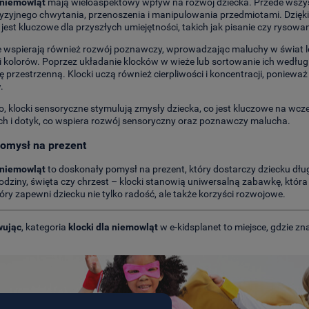
 niemowląt
mają wieloaspektowy wpływ na rozwój dziecka. Przede wszys
cyzyjnego chwytania, przenoszenia i manipulowania przedmiotami. Dzięki
 jest kluczowe dla przyszłych umiejętności, takich jak pisanie czy rysowan
e wspierają również rozwój poznawczy, wprowadzając maluchy w świat l
i kolorów. Poprzez układanie klocków w wieże lub sortowanie ich według k
 przestrzenną. Klocki uczą również cierpliwości i koncentracji, poniewa
.
 klocki sensoryczne stymulują zmysły dziecka, co jest kluczowe na wcze
ch i dotyk, co wspiera rozwój sensoryczny oraz poznawczy malucha.
pomysł na prezent
 niemowląt
to doskonały pomysł na prezent, który dostarczy dziecku dług
rodziny, święta czy chrzest – klocki stanowią uniwersalną zabawkę, któ
tóry zapewni dziecku nie tylko radość, ale także korzyści rozwojowe.
ując
, kategoria
klocki dla niemowląt
w e-kidsplanet to miejsce, gdzie z