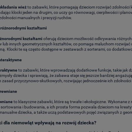
układania wież
to zabawki, które pomagają dzieciom rozwijać zdolności 
adając klocki jeden na drugim, co uczy go równowagi, cierpliwości i plan
zdolności manualnych i precyzji ruchów.
z różnorodnymi kształtami
óżnorodnymi kształtami
oferują dzieciom możliwość odkrywania różnych f
w lub innych geometrycznych kształtów, co pomaga maluchom rozwijać 
ną. Klocki te są często dostępne w zestawach z sorterami, co dodatkow
interaktywne
eraktywne
to zabawki, które wprowadzają dodatkowe funkcje, takie jak d
zmysły dziecka i sprawiają, że zabawa staje się jeszcze bardziej angażuj
h zasad przyczynowo-skutkowych, rozwijając jednocześnie ich zdolnośc
drewniane
ewniane
to klasyczne zabawki, które są trwałe i ekologiczne. Wykonane z 
 sortowania i budowania, a ich prosta forma pozwala dzieciom na kreat
manualne dziecka, a także uczą podstawowych pojęć związanych z geome
ki dla niemowląt wpływają na rozwój dziecka?