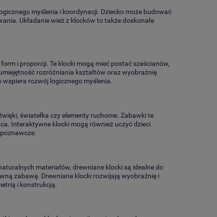
logicznego myślenia i koordynacji. Dziecko może budować
owania. Układanie wież z klocków to także doskonałe
orm i proporcji. Te klocki mogą mieć postać sześcianów,
umiejętność rozróżniania kształtów oraz wyobraźnię
o wspiera rozwój logicznego myślenia.
źwięki, światełka czy elementy ruchome. Zabawki te
ąca. Interaktywne klocki mogą również uczyć dzieci
i poznawcze.
naturalnych materiałów, drewniane klocki są idealne do
ywną zabawę. Drewniane klocki rozwijają wyobraźnię i
trią i konstrukcją.