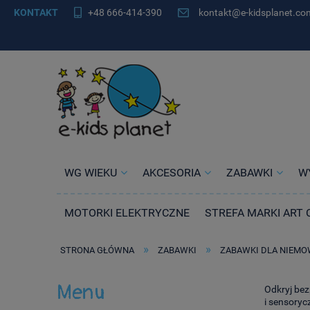
KONTAKT
+48 666-414-390
kontakt@e-kidsplanet.co
WG WIEKU
AKCESORIA
ZABAWKI
W
MOTORKI ELEKTRYCZNE
STREFA MARKI ART 
»
»
STRONA GŁÓWNA
ZABAWKI
ZABAWKI DLA NIEM
Menu
Odkryj bez
i sensoryc