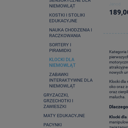
SENSORYCZNE DLA
Cocoon
Janod
NIEMOWLĄT
189,0
KOSTKI I STOLIKI
EDUKACYJNE
NAUKA CHODZENIA I
RACZKOWANIA
SORTERY I
PIRAMIDKI
Kategoria
pierwszych
KLOCKI DLA
motoryczne
NIEMOWLĄT
atrakcyjne
nowych um
ZABAWKI
INTERAKTYWNE DLA
Klocki dla
NIEMOWLĄT
oko oraz z
oraz cierp
GRYZACZKI,
malucha.
GRZECHOTKI I
ZAWIESZKI
Dlaczego
MATY EDUKACYJNE
Klocki dla
manipulowa
PACYNKI
związanych