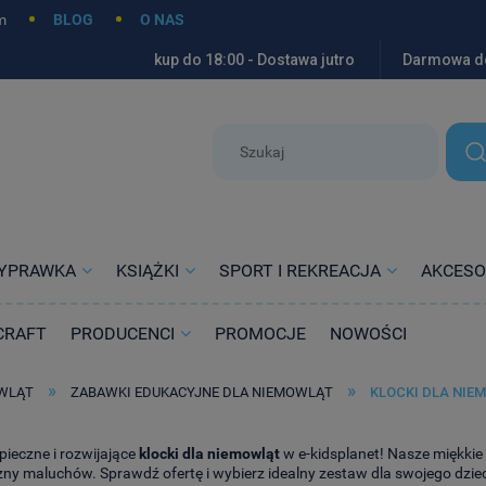
m
BLOG
O NAS
kup do 18:00 - Dostawa jutro
Darmowa d
YPRAWKA
KSIĄŻKI
SPORT I REKREACJA
AKCESO
CRAFT
PRODUCENCI
PROMOCJE
NOWOŚCI
»
»
OWLĄT
ZABAWKI EDUKACYJNE DLA NIEMOWLĄT
KLOCKI DLA NIE
pieczne i rozwijające
klocki dla niemowląt
w e-kidsplanet! Nasze miękkie
zny maluchów. Sprawdź ofertę i wybierz idealny zestaw dla swojego dzie