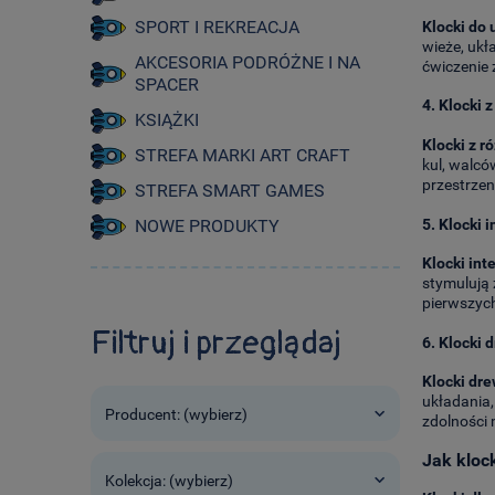
SPORT I REKREACJA
Klocki do 
wieże, ukł
AKCESORIA PODRÓŻNE I NA
ćwiczenie 
SPACER
4.
Klocki 
KSIĄŻKI
Klocki z r
STREFA MARKI ART CRAFT
kul, walcó
przestrzen
STREFA SMART GAMES
5.
Klocki 
NOWE PRODUKTY
Klocki int
stymulują 
pierwszyc
Filtruj i przeglądaj
6.
Klocki 
Klocki dr
układania,
Producent: (wybierz)
zdolności 
Jak kloc
Kolekcja: (wybierz)