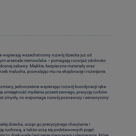
re wspierają wszechstronny rozwój dziecka już od
nym arsenale niemowlaka – pomagają rozwijać zdolności
osnej zabawy. Miękkie, bezpieczne materiały oraz
trzeb malucha, pozwalając mu na eksplorację i rozwijanie
rozmiary, jednocześnie wspierając rozwój koordynacji ręka-
ija umiejętność myślenia przestrzennego, precyzję ruchów
wnież zmysły, co wspomaga rozwój poznawczy i sensoryczny
łej dziecka, ucząc go precyzyjnego chwytania i
ację ruchową, a także uczą się podstawowych pojęć
im to doskonałe ćwiczenie równowagi i planowania, które