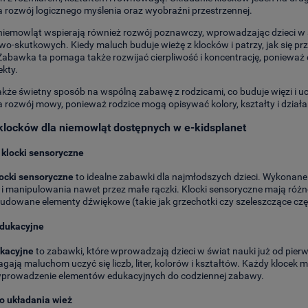
rozwój logicznego myślenia oraz wyobraźni przestrzennej.
 niemowląt wspierają również rozwój poznawczy, wprowadzając dzieci w 
o-skutkowych. Kiedy maluch buduje wieżę z klocków i patrzy, jak się pr
Zabawka ta pomaga także rozwijać cierpliwość i koncentrację, poniewa
ekty.
także świetny sposób na wspólną zabawę z rodzicami, co buduje więzi i u
ozwój mowy, ponieważ rodzice mogą opisywać kolory, kształty i działa
klocków dla niemowląt dostępnych w e-kidsplanet
 klocki sensoryczne
locki sensoryczne
to idealne zabawki dla najmłodszych dzieci. Wykonane z
i manipulowania nawet przez małe rączki. Klocki sensoryczne mają różno
budowane elementy dźwiękowe (takie jak grzechotki czy szeleszczące czę
edukacyjne
ukacyjne
to zabawki, które wprowadzają dzieci w świat nauki już od pierws
gają maluchom uczyć się liczb, liter, kolorów i kształtów. Każdy klocek
prowadzenie elementów edukacyjnych do codziennej zabawy.
do układania wież