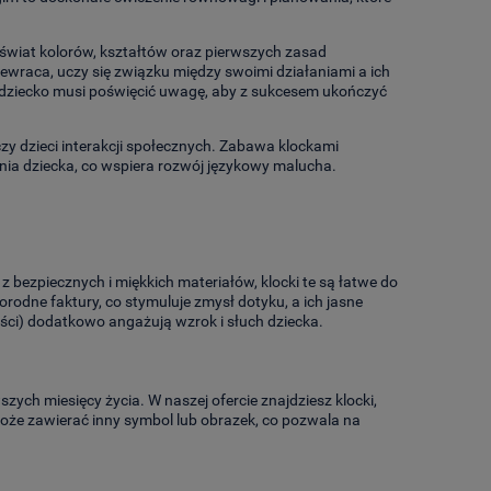
świat kolorów, kształtów oraz pierwszych zasad
zewraca, uczy się związku między swoimi działaniami a ich
ż dziecko musi poświęcić uwagę, aby z sukcesem ukończyć
czy dzieci interakcji społecznych. Zabawa klockami
nia dziecka, co wspiera rozwój językowy malucha.
 bezpiecznych i miękkich materiałów, klocki te są łatwe do
rodne faktury, co stymuluje zmysł dotyku, a ich jasne
ści) dodatkowo angażują wzrok i słuch dziecka.
zych miesięcy życia. W naszej ofercie znajdziesz klocki,
 może zawierać inny symbol lub obrazek, co pozwala na