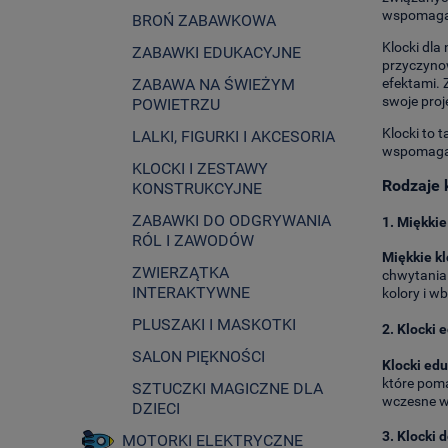
wspomaga 
BROŃ ZABAWKOWA
Klocki dla
ZABAWKI EDUKACYJNE
przyczynow
efektami. 
ZABAWA NA ŚWIEŻYM
swoje proj
POWIETRZU
Klocki to 
LALKI, FIGURKI I AKCESORIA
wspomaga r
KLOCKI I ZESTAWY
Rodzaje 
KONSTRUKCYJNE
ZABAWKI DO ODGRYWANIA
1.
Miękkie
RÓL I ZAWODÓW
Miękkie k
ZWIERZĄTKA
chwytania 
INTERAKTYWNE
kolory i w
PLUSZAKI I MASKOTKI
2.
Klocki 
SALON PIĘKNOŚCI
Klocki ed
które poma
SZTUCZKI MAGICZNE DLA
wczesne w
DZIECI
3.
Klocki 
MOTORKI ELEKTRYCZNE