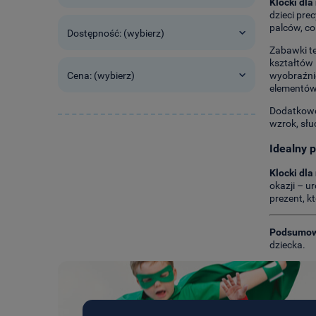
Klocki dla
dzieci pre
palców, co
Dostępność: (wybierz)
Zabawki t
kształtów 
Cena: (wybierz)
wyobraźnię
elementów
Dodatkowo,
wzrok, słu
Idealny 
Klocki dla
okazji – u
prezent, k
Podsumow
dziecka.