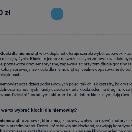
0 zł
Klocki dla niemowląt
w e-kidsplanet oferuje szeroki wybór zabawek, któ
 miesięcy życia.
Klocki
to jedna z najważniejszych zabawek w edukacyj
, poznawcze oraz sensoryczne, zapewniając przy tym długie godziny rad
 kolory sprawiają, że klocki dla niemowląt są idealnie dopasowane do po
iejętności.
 niemowląt uczą dzieci podstawowych pojęć, takich jak kształty, kolory i 
dolności manualnych. Kiedy dziecko układa klocki jeden na drugim, rozw
liwość. Dzięki różnorodnym fakturom i materiałom klocki stymulują ró
 warto wybrać klocki dla niemowląt?
 niemowląt
to zabawki, które mają kluczowy wpływ na rozwój motoryki ma
nia przedmiotami. Dzieci, które bawią się klockami, rozwijają koordyn
 z rozmiarem, kształtem i równowagą. Układanie klocków jeden na drug