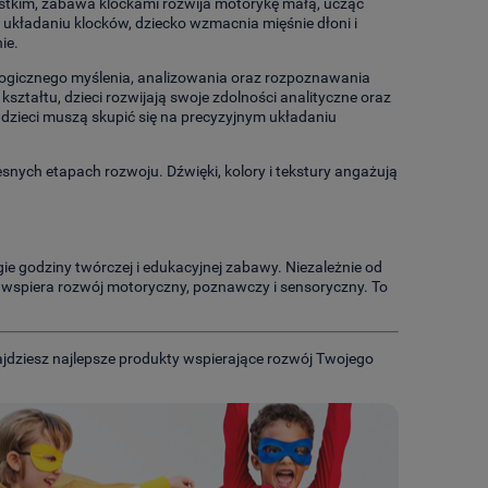
tkim, zabawa klockami rozwija motorykę małą, ucząc
 układaniu klocków, dziecko wzmacnia mięśnie dłoni i
ie.
ogicznego myślenia, analizowania oraz rozpoznawania
ształtu, dzieci rozwijają swoje zdolności analityczne oraz
ż dzieci muszą skupić się na precyzyjnym układaniu
snych etapach rozwoju. Dźwięki, kolory i tekstury angażują
ie godziny twórczej i edukacyjnej zabawy. Niezależnie od
ra wspiera rozwój motoryczny, poznawczy i sensoryczny. To
najdziesz najlepsze produkty wspierające rozwój Twojego