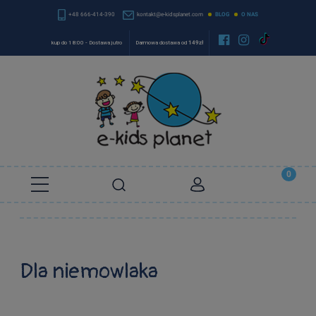
+48 666-414-390
kontakt@e-kidsplanet.com
BLOG
O NAS


kup do 18:00 - Dostawa jutro
Darmowa dostawa od
149zł
Dla niemowlaka