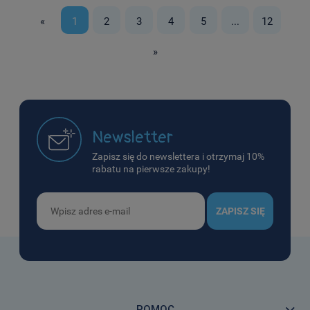
«
1
2
3
4
5
...
12
»
Newsletter
Zapisz się do newslettera i otrzymaj 10%
rabatu na pierwsze zakupy!
ZAPISZ SIĘ
POMOC