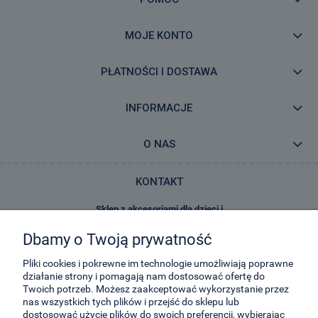
MOJE KONTO
PŁATNOŚCI I DOSTAWA
INFORMACJE
O NAS
KONTAKT
Sklep z akcesoriami dla dzieci i
zabawkami E-Kidsplanet
Dbamy o Twoją prywatność
29-Listopada 8
32-050
Skawina
Pliki cookies i pokrewne im technologie umożliwiają poprawne
działanie strony i pomagają nam dostosować ofertę do
Twoich potrzeb. Możesz zaakceptować wykorzystanie przez
kontakt@e-kidsplanet.com
nas wszystkich tych plików i przejść do sklepu lub
dostosować użycie plików do swoich preferencji, wybierając
+48 666-414-390