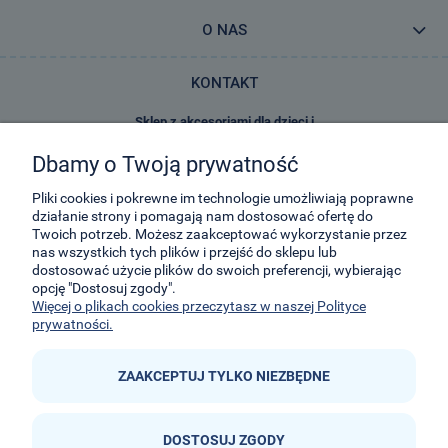
O NAS
KONTAKT
Sklep z akcesoriami dla dzieci i
zabawkami E-Kidsplanet
Dbamy o Twoją prywatność
29-Listopada 8
32-050
Skawina
Pliki cookies i pokrewne im technologie umożliwiają poprawne
działanie strony i pomagają nam dostosować ofertę do
Twoich potrzeb. Możesz zaakceptować wykorzystanie przez
kontakt@e-kidsplanet.com
nas wszystkich tych plików i przejść do sklepu lub
dostosować użycie plików do swoich preferencji, wybierając
+48 666-414-390
opcję "Dostosuj zgody".
+48 666-414-383
Więcej o plikach cookies przeczytasz w naszej Polityce
prywatności.
ZAAKCEPTUJ TYLKO NIEZBĘDNE
DOSTOSUJ ZGODY