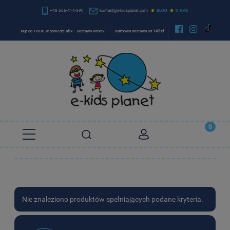
+48 666-414-390
kontakt@e-kidsplanet.com
BLOG
O NAS


kup do 18:00 w poniedziałek - Dostawa wtorek
Darmowa dostawa od
149zł
Nie znaleziono produktów spełniających podane kryteria.