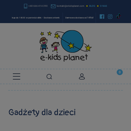
+48 666-414-390
kontakt@e-kidsplanet.com
BLOG
O NAS


kup do 18:00 w poniedziałek - Dostawa wtorek
Darmowa dostawa od
149zł
Gadżety dla dzieci