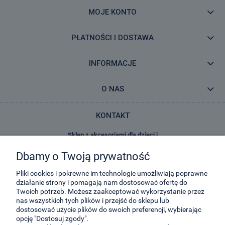
MOJE KONTO
PŁATNOŚCI I DOSTAWA
INFORMACJE
O NAS
KONTAKT
Sklep z akcesoriami dla dzieci i
zabawkami E-Kidsplanet
Dbamy o Twoją prywatność
29-Listopada 8
32-050
Skawina
Pliki cookies i pokrewne im technologie umożliwiają poprawne
działanie strony i pomagają nam dostosować ofertę do
Twoich potrzeb. Możesz zaakceptować wykorzystanie przez
kontakt@e-kidsplanet.com
nas wszystkich tych plików i przejść do sklepu lub
dostosować użycie plików do swoich preferencji, wybierając
+48 666-414-390
opcję "Dostosuj zgody".
+48 666-414-383