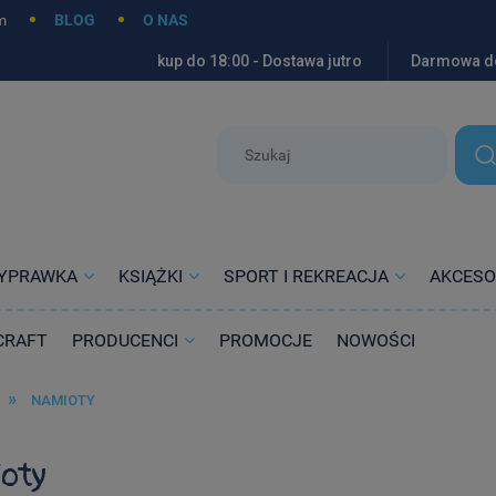
m
BLOG
O NAS
kup do 18:00 - Dostawa jutro
Darmowa d
YPRAWKA
KSIĄŻKI
SPORT I REKREACJA
AKCESO
CRAFT
PRODUCENCI
PROMOCJE
NOWOŚCI
»
NAMIOTY
oty