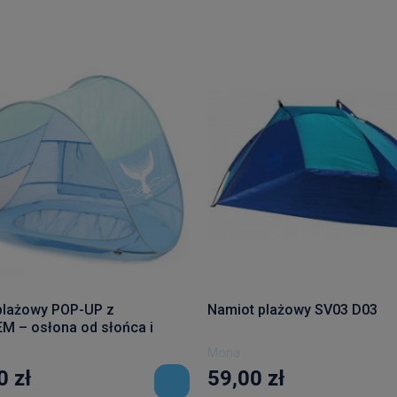
plażowy POP-UP z
Namiot plażowy SV03 D03
 – osłona od słońca i
ochrona UV50 - LUDI
Mona
0 zł
59,00 zł