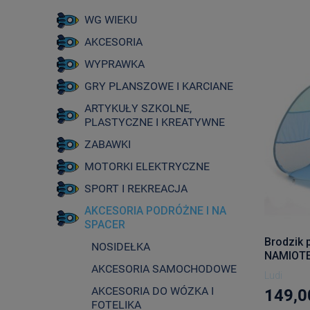
WG WIEKU
AKCESORIA
WYPRAWKA
GRY PLANSZOWE I KARCIANE
ARTYKUŁY SZKOLNE,
PLASTYCZNE I KREATYWNE
ZABAWKI
MOTORKI ELEKTRYCZNE
SPORT I REKREACJA
AKCESORIA PODRÓŻNE I NA
SPACER
Brodzik 
NOSIDEŁKA
NAMIOTEM
AKCESORIA SAMOCHODOWE
wiatru, 
Ludi
AKCESORIA DO WÓZKA I
149,0
FOTELIKA