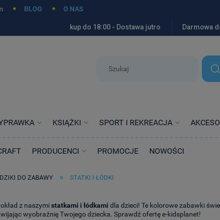
m
BLOG
O NAS
kup do 18:00 - Dostawa jutro
Darmowa d
YPRAWKA
KSIĄŻKI
SPORT I REKREACJA
AKCESO
CRAFT
PRODUCENCI
PROMOCJE
NOWOŚCI
»
DZIKI DO ZABAWY
STATKI I ŁÓDKI
pokład z naszymi
statkami i łódkami
dla dzieci! Te kolorowe zabawki świe
wijając wyobraźnię Twojego dziecka. Sprawdź ofertę e-kidsplanet!