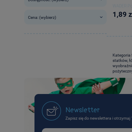
WADER Po
1,89 z
Cena: (wybierz)
Kategoria
statków, ł
wyobraźnię
pożyteczny
Newsletter
Zapisz się do newslettera i otrzyma