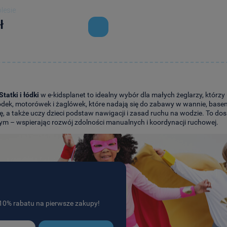
lesie
ł
Statki i łódki
w e-kidsplanet to idealny wybór dla małych żeglarzy, któr
ódek, motorówek i żaglówek, które nadają się do zabawy w wannie, base
, a także uczy dzieci podstaw nawigacji i zasad ruchu na wodzie. To do
m – wspierając rozwój zdolności manualnych i koordynacji ruchowej.
j 10% rabatu na pierwsze zakupy!