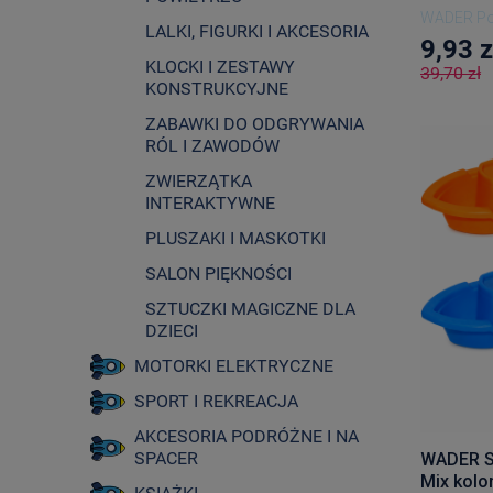
WADER Po
LALKI, FIGURKI I AKCESORIA
9,93 z
KLOCKI I ZESTAWY
39,70 zł
KONSTRUKCYJNE
ZABAWKI DO ODGRYWANIA
RÓL I ZAWODÓW
ZWIERZĄTKA
INTERAKTYWNE
PLUSZAKI I MASKOTKI
SALON PIĘKNOŚCI
SZTUCZKI MAGICZNE DLA
DZIECI
MOTORKI ELEKTRYCZNE
SPORT I REKREACJA
AKCESORIA PODRÓŻNE I NA
SPACER
WADER S
Mix kolo