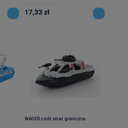
WADER Polesie
17,33 zł
WADER Łódź straż graniczna