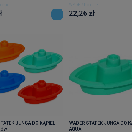
lesie
WADER Polesie
ł
22,26 zł
TATEK JUNGA DO KĄPIELI -
WADER STATEK JUNGA DO KĄ
rów
AQUA