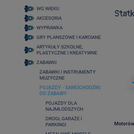
WG WIEKU
Statki
AKCESORIA
WYPRAWKA
GRY PLANSZOWE I KARCIANE
ARTYKUŁY SZKOLNE,
PLASTYCZNE I KREATYWNE
ZABAWKI
ZABAWKI I INSTRUMENTY
MUZYCZNE
POJAZDY - SAMOCHODZIKI
DO ZABAWY
POJAZDY DLA
NAJMŁODSZYCH
DROGI, GARAŻE I
Motorówk
PARKINGI