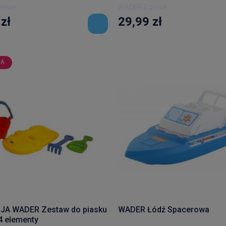
lesie
WADER Polesie
zł
29,99 zł
JA
A WADER Zestaw do piasku
WADER Łódź Spacerowa
 4 elementy