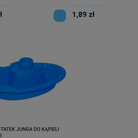
lesie
WADER Polesie
ł
1,89 zł
TATEK JUNGA DO KĄPIELI
I