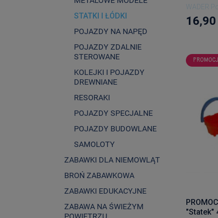
METALOWE MODELE
WADER Po
STATKI I ŁÓDKI
16,90 
POJAZDY NA NAPĘD
POJAZDY ZDALNIE
STEROWANE
PROMOC
KOLEJKI I POJAZDY
DREWNIANE
RESORAKI
POJAZDY SPECJALNE
POJAZDY BUDOWLANE
SAMOLOTY
ZABAWKI DLA NIEMOWLĄT
BROŃ ZABAWKOWA
ZABAWKI EDUKACYJNE
PROMOCJ
ZABAWA NA ŚWIEŻYM
"Statek"
POWIETRZU