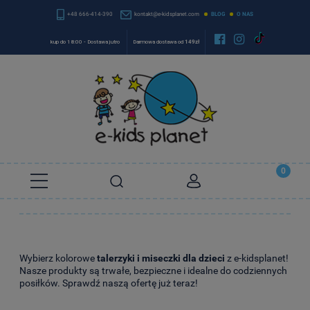
+48 666-414-390
kontakt@e-kidsplanet.com
BLOG
O NAS


kup do 18:00 - Dostawa jutro
Darmowa dostawa od
149zł
Wybierz kolorowe
talerzyki i miseczki dla dzieci
z e-kidsplanet!
Nasze produkty są trwałe, bezpieczne i idealne do codziennych
posiłków. Sprawdź naszą ofertę już teraz!