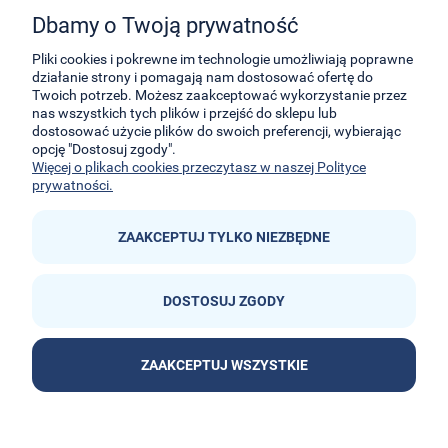
zabawkami E-Kidsplanet
Dbamy o Twoją prywatność
29-Listopada 8
32-050
Skawina
Pliki cookies i pokrewne im technologie umożliwiają poprawne
działanie strony i pomagają nam dostosować ofertę do
Twoich potrzeb. Możesz zaakceptować wykorzystanie przez
kontakt@e-kidsplanet.com
nas wszystkich tych plików i przejść do sklepu lub
dostosować użycie plików do swoich preferencji, wybierając
+48 666-414-390
opcję "Dostosuj zgody".
+48 666-414-383
Więcej o plikach cookies przeczytasz w naszej Polityce
prywatności.
ZAAKCEPTUJ TYLKO NIEZBĘDNE
DOSTOSUJ ZGODY


ZAAKCEPTUJ WSZYSTKIE
POKAŻ PEŁNĄ WERSJĘ STRONY