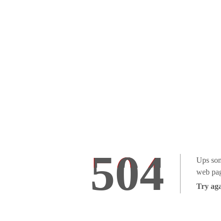
504
Ups som
web pag
Try aga