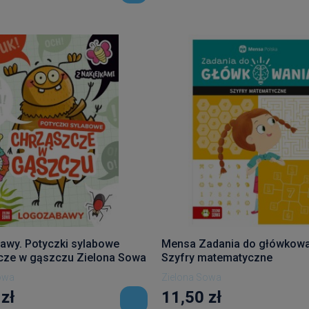
wy. Potyczki sylabowe
Mensa Zadania do główkowa
cze w gąszczu Zielona Sowa
Szyfry matematyczne
owa
Zielona Sowa
zł
11,50 zł