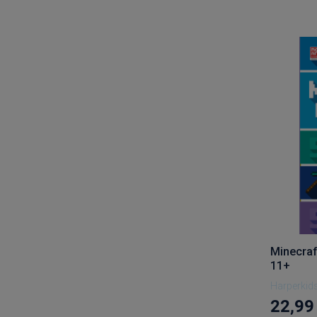
Minecra
11+
Harperkid
22,99 