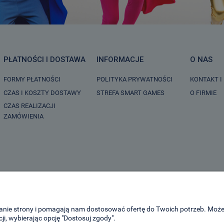
PŁATNOŚCI I DOSTAWA
INFORMACJE
O NAS
FORMY PŁATNOŚCI
POLITYKA PRYWATNOŚCI
KONTAKT I
CZAS I KOSZTY DOSTAWY
STREFA SMART GAMES
O FIRMIE
CZAS REALIZACJI
ZAMÓWIENIA
ałanie strony i pomagają nam dostosować ofertę do Twoich potrzeb. Moż
ji, wybierając opcję "Dostosuj zgody".