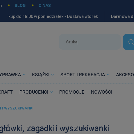
m
BLOG
O NAS
kup do 18:00 w poniedziałek - Dostawa wtorek
Darmowa d
YPRAWKA
KSIĄŻKI
SPORT I REKREACJA
AKCESO
CRAFT
PRODUCENCI
PROMOCJE
NOWOŚCI
I I WYSZUKIWANKI
łówki, zagadki i wyszukiwanki