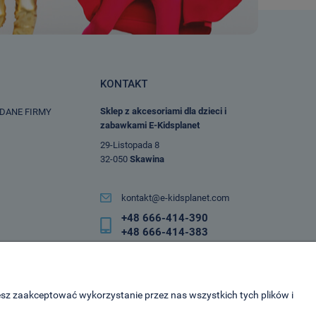
KONTAKT
Sklep z akcesoriami dla dzieci i
 DANE FIRMY
zabawkami E-Kidsplanet
29-Listopada 8
32-050
Skawina
kontakt@e-kidsplanet.com
+48 666-414-390
+48 666-414-383
esz zaakceptować wykorzystanie przez nas wszystkich tych plików i