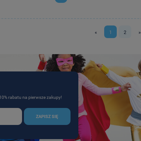
«
1
2
»
j 10% rabatu na pierwsze zakupy!
ZAPISZ SIĘ