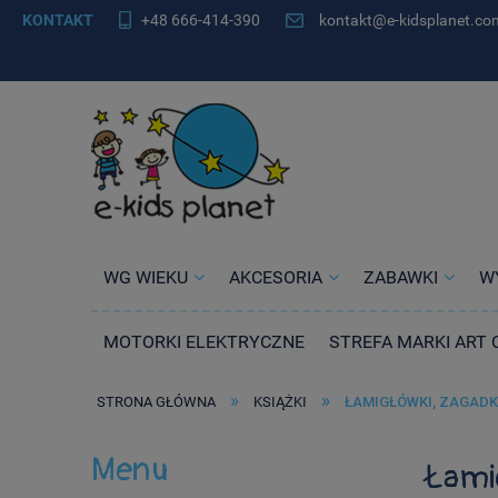
KONTAKT
+48 666-414-390
kontakt@e-kidsplanet.co
WG WIEKU
AKCESORIA
ZABAWKI
W
MOTORKI ELEKTRYCZNE
STREFA MARKI ART 
»
»
STRONA GŁÓWNA
KSIĄŻKI
ŁAMIGŁÓWKI, ZAGADK
Menu
Łamig