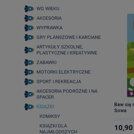
WG WIEKU
AKCESORIA
WYPRAWKA
GRY PLANSZOWE I KARCIANE
ARTYKUŁY SZKOLNE,
PLASTYCZNE I KREATYWNE
ZABAWKI
MOTORKI ELEKTRYCZNE
SPORT I REKREACJA
AKCESORIA PODRÓŻNE I NA
SPACER
Baw się 
KSIĄŻKI
Sowa
KOMIKSY
Zielona S
KSIĄŻKI DLA
10,90 
NAJMŁODSZYCH