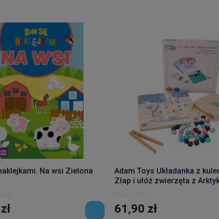
naklejkami. Na wsi Zielona
Adam Toys Układanka z kule
Złap i ułóż zwierzęta z Arktyk
owa
Adam Toys
zł
61,90 zł