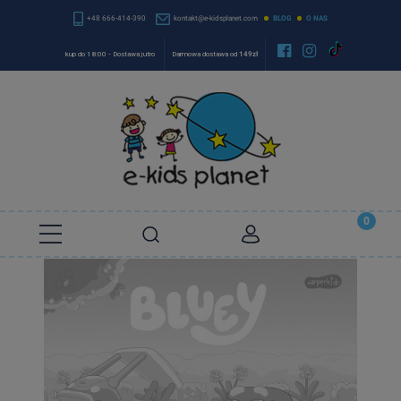
+48 666-414-390
kontakt@e-kidsplanet.com
BLOG
O NAS


kup do 18:00 - Dostawa jutro
Darmowa dostawa od
149zł