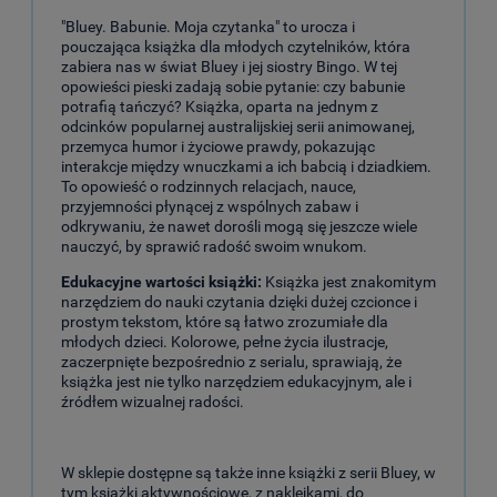
"Bluey. Babunie. Moja czytanka" to urocza i
pouczająca książka dla młodych czytelników, która
zabiera nas w świat Bluey i jej siostry Bingo. W tej
opowieści pieski zadają sobie pytanie: czy babunie
potrafią tańczyć? Książka, oparta na jednym z
odcinków popularnej australijskiej serii animowanej,
przemyca humor i życiowe prawdy, pokazując
interakcje między wnuczkami a ich babcią i dziadkiem.
To opowieść o rodzinnych relacjach, nauce,
przyjemności płynącej z wspólnych zabaw i
odkrywaniu, że nawet dorośli mogą się jeszcze wiele
nauczyć, by sprawić radość swoim wnukom.
Edukacyjne wartości książki:
Książka jest znakomitym
narzędziem do nauki czytania dzięki dużej czcionce i
prostym tekstom, które są łatwo zrozumiałe dla
młodych dzieci. Kolorowe, pełne życia ilustracje,
zaczerpnięte bezpośrednio z serialu, sprawiają, że
książka jest nie tylko narzędziem edukacyjnym, ale i
źródłem wizualnej radości.
W sklepie dostępne są także inne książki z serii Bluey, w
tym książki aktywnościowe, z naklejkami, do