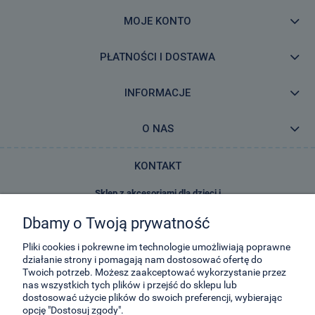
MOJE KONTO
PŁATNOŚCI I DOSTAWA
INFORMACJE
O NAS
KONTAKT
Sklep z akcesoriami dla dzieci i
zabawkami E-Kidsplanet
Dbamy o Twoją prywatność
29-Listopada 8
32-050
Skawina
Pliki cookies i pokrewne im technologie umożliwiają poprawne
działanie strony i pomagają nam dostosować ofertę do
Twoich potrzeb. Możesz zaakceptować wykorzystanie przez
kontakt@e-kidsplanet.com
nas wszystkich tych plików i przejść do sklepu lub
dostosować użycie plików do swoich preferencji, wybierając
+48 666-414-390
opcję "Dostosuj zgody".
+48 666-414-383