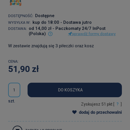
Dostępne
DOSTĘPNOŚĆ:
kup do 18:00 - Dostawa jutro
WYSYŁKA W:
od 14,00 zł
- Paczkomaty 24/7 InPost
DOSTAWA:
(Polska)
sprawdź formy dostawy
Cena nie zawiera ewentualnych kosztów płatności
W zestawie znajdują się 3 piłeczki oraz kosz
CENA:
51,90 zł
DO KOSZYKA
szt.
Zyskujesz
51
pkt [
?
]
dodaj do przechowalni