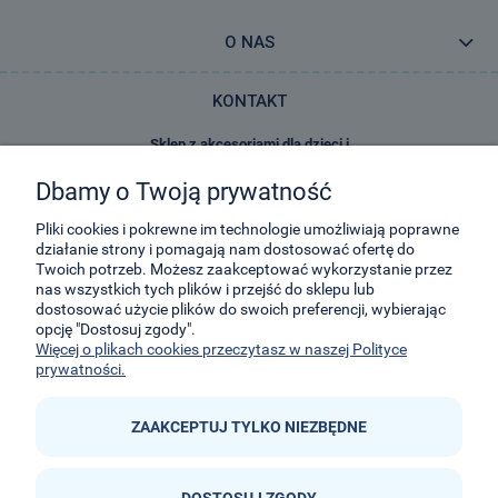
O NAS
KONTAKT
Sklep z akcesoriami dla dzieci i
zabawkami E-Kidsplanet
Dbamy o Twoją prywatność
29-Listopada 8
32-050
Skawina
Pliki cookies i pokrewne im technologie umożliwiają poprawne
działanie strony i pomagają nam dostosować ofertę do
Twoich potrzeb. Możesz zaakceptować wykorzystanie przez
kontakt@e-kidsplanet.com
nas wszystkich tych plików i przejść do sklepu lub
dostosować użycie plików do swoich preferencji, wybierając
+48 666-414-390
opcję "Dostosuj zgody".
+48 666-414-383
Więcej o plikach cookies przeczytasz w naszej Polityce
prywatności.
ZAAKCEPTUJ TYLKO NIEZBĘDNE