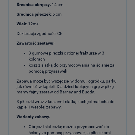
Średnica obręczy:
14 cm
Średnica piłeczek
: 6 cm
Wiek:
12m+
Deklaracja zgodności CE
Zawartość zestawu:
3 gumowe piłeczki o różnej frakturze w 3
kolorach
kosz z siatką do przymocowania na ścianie za
pomocą przyssawek
Zabawa może być wszędzie, w domu , ogródku, parku
jak również w kąpieli. Dla dzieci lubiących grę w piłkę
mamy fajny zestaw od Barney and Buddy.
3 piłeczki wraz z koszem i siatką zachęci malucha do
kąpieli i wesołej zabawy.
Warianty zabawy:
Obręcz i siateczkę można przymocować do
ściany za pomocą przyssawek, a piłeczkami