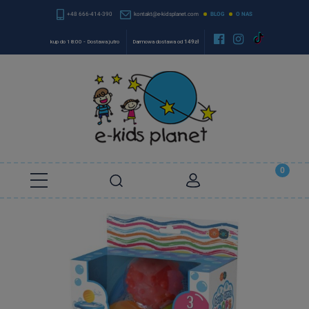
+48 666-414-390
kontakt@e-kidsplanet.com
BLOG
O NAS


kup do 18:00 - Dostawa jutro
Darmowa dostawa od
149zł