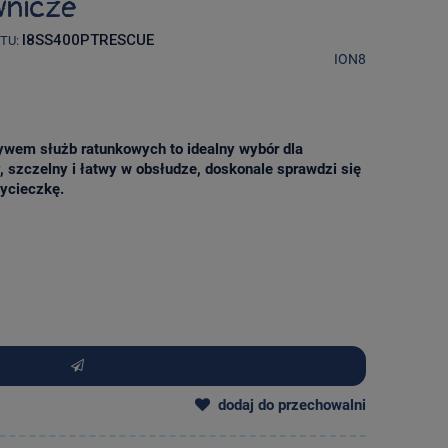
wnicze
I8SS400PTRESCUE
TU:
ION8
ywem służb ratunkowych to idealny wybór dla
 szczelny i łatwy w obsłudze, doskonale sprawdzi się
wycieczkę.
dodaj do przechowalni