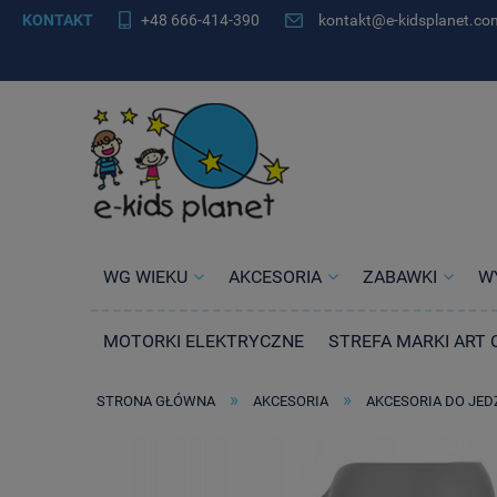
KONTAKT
+48 666-414-390
kontakt@e-kidsplanet.co
WG WIEKU
AKCESORIA
ZABAWKI
W
MOTORKI ELEKTRYCZNE
STREFA MARKI ART 
»
»
STRONA GŁÓWNA
AKCESORIA
AKCESORIA DO JED