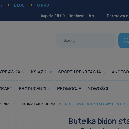
m
BLOG
O NAS
kup do 18:00 - Dostawa jutro
Darmowa d
YPRAWKA
KSIĄŻKI
SPORT I REKREACJA
AKCESO
CRAFT
PRODUCENCI
PROMOCJE
NOWOŚCI
»
»
ZENIA
BIDONY I AKCESORIA
BUTELKA BIDON STALOWY DLA DZIE
Butelka bidon st