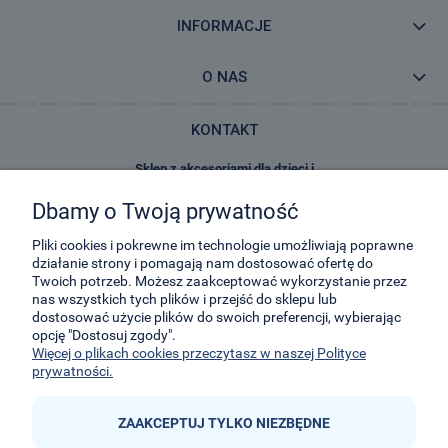
INFORMACJE
O NAS
KONTAKT
Sklep z akcesoriami dla dzieci i
zabawkami E-Kidsplanet
Dbamy o Twoją prywatność
29-Listopada 8
32-050
Skawina
Pliki cookies i pokrewne im technologie umożliwiają poprawne
działanie strony i pomagają nam dostosować ofertę do
Twoich potrzeb. Możesz zaakceptować wykorzystanie przez
kontakt@e-kidsplanet.com
nas wszystkich tych plików i przejść do sklepu lub
dostosować użycie plików do swoich preferencji, wybierając
+48 666-414-390
opcję "Dostosuj zgody".
+48 666-414-383
Więcej o plikach cookies przeczytasz w naszej Polityce
prywatności.
ZAAKCEPTUJ TYLKO NIEZBĘDNE