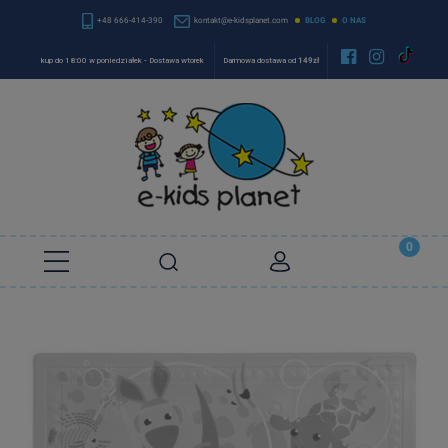
+48 666-414-390
kontakt@e-kidsplanet.com
BLOG
O NAS


kup do 18:00 w poniedziałek - Dostawa wtorek
Darmowa dostawa od
149zł