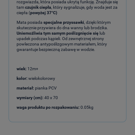
rozgwiazda, która posiada ukrytą funkcję. Znajduje się
tam
czujnik ciepła
, który sygnalizuje, gdy woda jest za
ciepła (
powyżej 37°C)
Mata posiada
specjalne przyssawki
, dzięki którym
skutecznie przywiera do dna wanny lub brodzika.
Uniemożliwia tym samym poślizgnięcie się
lub
upadek podczas kąpieli. Od zewnętrznej strony
powleczona antypoślizgowym materiałem, który
gwarantuje bezpieczną zabawę w wodzie.
wiek:
12m+
kolor:
wielokolorowy
materiał:
pianka PCV
wymiary (cm):
40 x 70
waga produktu po rozpakowaniu:
0.05kg