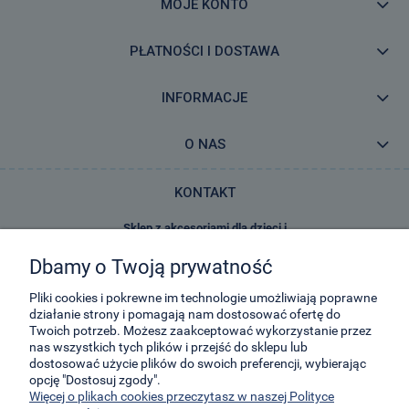
MOJE KONTO
PŁATNOŚCI I DOSTAWA
INFORMACJE
O NAS
KONTAKT
Sklep z akcesoriami dla dzieci i
zabawkami E-Kidsplanet
Dbamy o Twoją prywatność
29-Listopada 8
32-050
Skawina
Pliki cookies i pokrewne im technologie umożliwiają poprawne
działanie strony i pomagają nam dostosować ofertę do
Twoich potrzeb. Możesz zaakceptować wykorzystanie przez
kontakt@e-kidsplanet.com
nas wszystkich tych plików i przejść do sklepu lub
dostosować użycie plików do swoich preferencji, wybierając
+48 666-414-390
opcję "Dostosuj zgody".
+48 666-414-383
Więcej o plikach cookies przeczytasz w naszej Polityce