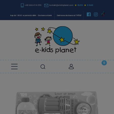
+48 666-414-390
kontakt@e-kidsplanet.com
BLOG
O NAS


kup do 18:00 w poniedziałek - Dostawa wtorek
Darmowa dostawa od
149zł