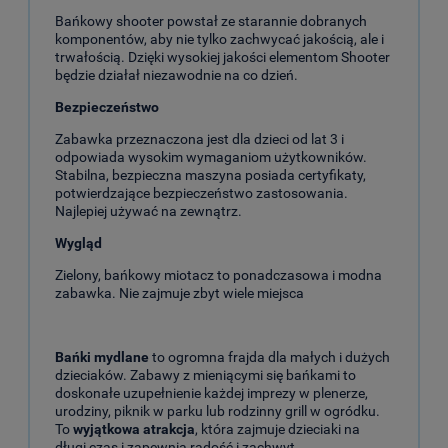
Bańkowy shooter powstał ze starannie dobranych
komponentów, aby nie tylko zachwycać jakością, ale i
trwałością. Dzięki wysokiej jakości elementom Shooter
będzie działał niezawodnie na co dzień.
Bezpieczeństwo
Zabawka przeznaczona jest dla dzieci od lat 3 i
odpowiada wysokim wymaganiom użytkowników.
Stabilna, bezpieczna maszyna posiada certyfikaty,
potwierdzające bezpieczeństwo zastosowania.
Najlepiej używać na zewnątrz.
Wygląd
Zielony, bańkowy miotacz to ponadczasowa i modna
zabawka. Nie zajmuje zbyt wiele miejsca
Bańki mydlane
to ogromna frajda dla małych i dużych
dzieciaków. Zabawy z mieniącymi się bańkami to
doskonałe uzupełnienie każdej imprezy w plenerze,
urodziny, piknik w parku lub rodzinny grill w ogródku.
To
wyjątkowa atrakcja
, która zajmuje dzieciaki na
długi czas i zapewnia radość i zachwyt