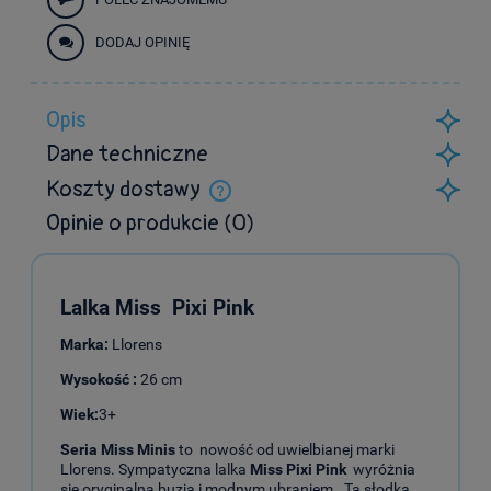
DODAJ OPINIĘ
Opis
Dane techniczne
Koszty dostawy
Cena nie zawiera ewentualnych kosztów płatności
Opinie o produkcie (0)
Lalka Miss
Pixi Pink
Marka:
Llorens
Wysokość :
26 cm
Wiek:
3+
Seria Miss Minis
to nowość od uwielbianej marki
Llorens. Sympatyczna lalka
Miss Pixi Pink
wyróżnia
się oryginalną buzią i modnym ubraniem. Ta słodka,