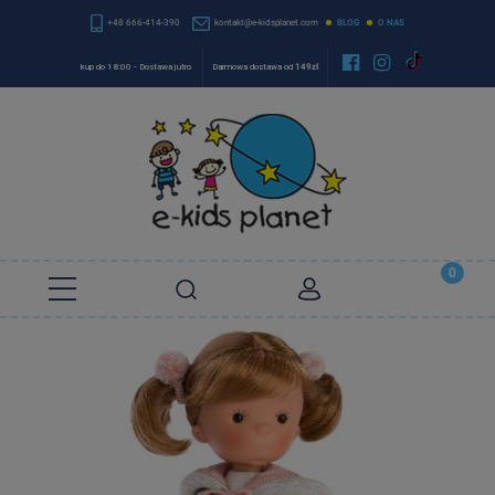
+48 666-414-390
kontakt@e-kidsplanet.com
BLOG
O NAS


kup do 18:00 - Dostawa jutro
Darmowa dostawa od
149zł