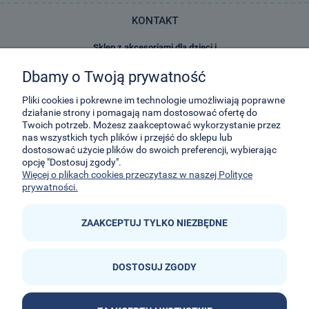
KONTAKT
Sklep z akcesoriami dla dzieci i
zabawkami E-Kidsplanet
Dbamy o Twoją prywatność
29-Listopada 8
32-050
Skawina
Pliki cookies i pokrewne im technologie umożliwiają poprawne
działanie strony i pomagają nam dostosować ofertę do
Twoich potrzeb. Możesz zaakceptować wykorzystanie przez
kontakt@e-kidsplanet.com
nas wszystkich tych plików i przejść do sklepu lub
dostosować użycie plików do swoich preferencji, wybierając
+48 666-414-390
opcję "Dostosuj zgody".
+48 666-414-383
Więcej o plikach cookies przeczytasz w naszej Polityce
prywatności.
ZAAKCEPTUJ TYLKO NIEZBĘDNE
DOSTOSUJ ZGODY

