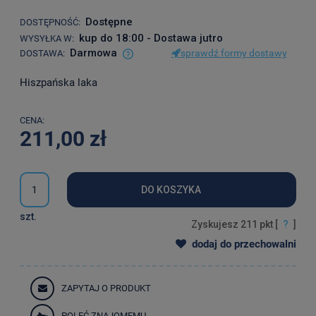
Dostępne
DOSTĘPNOŚĆ:
kup do 18:00 - Dostawa jutro
WYSYŁKA W:
Darmowa
sprawdź formy dostawy
DOSTAWA:
Cena nie zawiera ewentualnych kosztów płatności
Hiszpańska laka
CENA:
211,00 zł
DO KOSZYKA
szt.
Zyskujesz
211
pkt [
?
]
dodaj do przechowalni
ZAPYTAJ O PRODUKT
POLEĆ ZNAJOMEMU