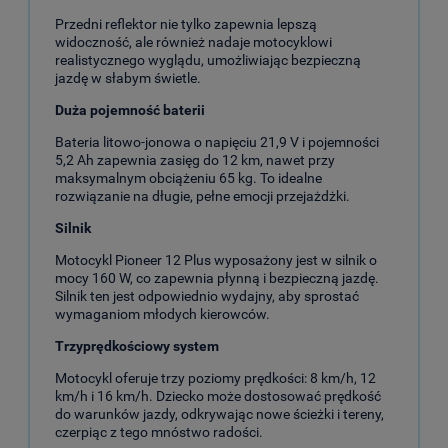
Przedni reflektor nie tylko zapewnia lepszą
widoczność, ale również nadaje motocyklowi
realistycznego wyglądu, umożliwiając bezpieczną
jazdę w słabym świetle.
Duża pojemność baterii
Bateria litowo-jonowa o napięciu 21,9 V i pojemności
5,2 Ah zapewnia zasięg do 12 km, nawet przy
maksymalnym obciążeniu 65 kg. To idealne
rozwiązanie na długie, pełne emocji przejażdżki.
Silnik
Motocykl Pioneer 12 Plus wyposażony jest w silnik o
mocy 160 W, co zapewnia płynną i bezpieczną jazdę.
Silnik ten jest odpowiednio wydajny, aby sprostać
wymaganiom młodych kierowców.
Trzyprędkościowy system
Motocykl oferuje trzy poziomy prędkości: 8 km/h, 12
km/h i 16 km/h. Dziecko może dostosować prędkość
do warunków jazdy, odkrywając nowe ścieżki i tereny,
czerpiąc z tego mnóstwo radości.