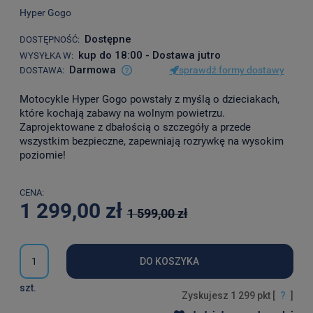
Hyper Gogo
Dostępne
DOSTĘPNOŚĆ:
kup do 18:00 - Dostawa jutro
WYSYŁKA W:
Darmowa
sprawdź formy dostawy
DOSTAWA:
Cena nie zawiera ewentualnych kosztów płatności
Motocykle Hyper Gogo powstały z myślą o dzieciakach,
które kochają zabawy na wolnym powietrzu.
Zaprojektowane z dbałością o szczegóły a przede
wszystkim bezpieczne, zapewniają rozrywkę na wysokim
poziomie!
CENA:
1 299,00 zł
1 599,00 zł
DO KOSZYKA
szt.
Zyskujesz
1 299
pkt [
?
]