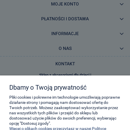
MOJE KONTO
PŁATNOŚCI I DOSTAWA
INFORMACJE
O NAS
KONTAKT
Sklep z akcesoriami dla dzieci i
zabawkami E-Kidsplanet
Dbamy o Twoją prywatność
29-Listopada 8
32-050
Skawina
Pliki cookies i pokrewne im technologie umożliwiają poprawne
działanie strony i pomagają nam dostosować ofertę do
Twoich potrzeb. Możesz zaakceptować wykorzystanie przez
kontakt@e-kidsplanet.com
nas wszystkich tych plików i przejść do sklepu lub
dostosować użycie plików do swoich preferencji, wybierając
+48 666-414-390
opcję "Dostosuj zgody".
+48 666-414-383
Więcej o plikach cookies przeczytasz w naszej Polityce