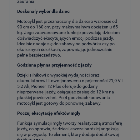
zaufania.
Doskonały wybór dla dzieci
Motocykl jest przeznaczony dla dzieci o wzroście od
90 cm do 160 cm, przy maksymalnym obciążeniu 65
kg. Jego zaawansowane funkcje pozwalają dzieciom
doświadczyć ekscytujących emocji podczas jazdy.
Idealnie nadaje się do zabawy na podwórku czy po
okolicznych ścieżkach, zapewniając jednocześnie
pełne bezpieczeństwo.
Godzinna płynna przyjemność z jazdy
Dzięki silnikowi o wysokiej wydajności oraz
akumulatorowi litowo-jonowemu o pojemności 21,9 V i
5,2 Ah, Pioneer 12 Plus oferuje do godziny
nieprzerwanej jazdy, osiągając zasięg do 12 km na
płaskiej powierzchni. Po 4 godzinach ładowania
motocykl jest gotowy do ponownej zabawy.
Poczuj ekscytację efektów mgły
Funkcja symulacji mgły tworzy realistyczną atmosferę
jazdy, co sprawia, że dzieci jeszcze bardziej angażują
się w przygodę. To element, który dodaje dodatkowej