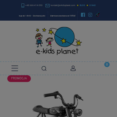
+48 666-414-390
kontakt@e-kidsplanet.com
BLOG
O NAS


kup do 18:00 - Dostawa jutro
Darmowa dostawa od
149zł
PROMOCJA