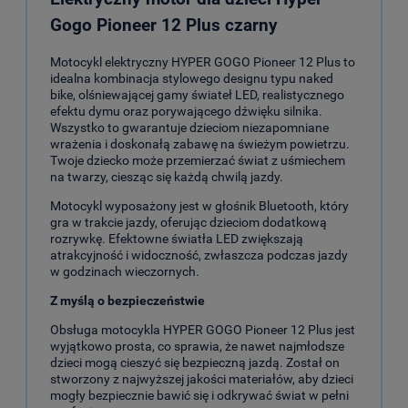
Gogo Pioneer 12 Plus czarny
Motocykl elektryczny HYPER GOGO Pioneer 12 Plus to
idealna kombinacja stylowego designu typu naked
bike, olśniewającej gamy świateł LED, realistycznego
efektu dymu oraz porywającego dźwięku silnika.
Wszystko to gwarantuje dzieciom niezapomniane
wrażenia i doskonałą zabawę na świeżym powietrzu.
Twoje dziecko może przemierzać świat z uśmiechem
na twarzy, ciesząc się każdą chwilą jazdy.
Motocykl wyposażony jest w głośnik Bluetooth, który
gra w trakcie jazdy, oferując dzieciom dodatkową
rozrywkę. Efektowne światła LED zwiększają
atrakcyjność i widoczność, zwłaszcza podczas jazdy
w godzinach wieczornych.
Z myślą o bezpieczeństwie
Obsługa motocykla HYPER GOGO Pioneer 12 Plus jest
wyjątkowo prosta, co sprawia, że nawet najmłodsze
dzieci mogą cieszyć się bezpieczną jazdą. Został on
stworzony z najwyższej jakości materiałów, aby dzieci
mogły bezpiecznie bawić się i odkrywać świat w pełni