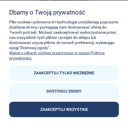
Sklep z akcesoriami dla dzieci i
zabawkami E-Kidsplanet
Dbamy o Twoją prywatność
29-Listopada 8
32-050
Skawina
Pliki cookies i pokrewne im technologie umożliwiają poprawne
działanie strony i pomagają nam dostosować ofertę do
Twoich potrzeb. Możesz zaakceptować wykorzystanie przez
kontakt@e-kidsplanet.com
nas wszystkich tych plików i przejść do sklepu lub
dostosować użycie plików do swoich preferencji, wybierając
+48 666-414-390
opcję "Dostosuj zgody".
+48 666-414-383
Więcej o plikach cookies przeczytasz w naszej Polityce
prywatności.
ZAAKCEPTUJ TYLKO NIEZBĘDNE
DOSTOSUJ ZGODY


ZAAKCEPTUJ WSZYSTKIE