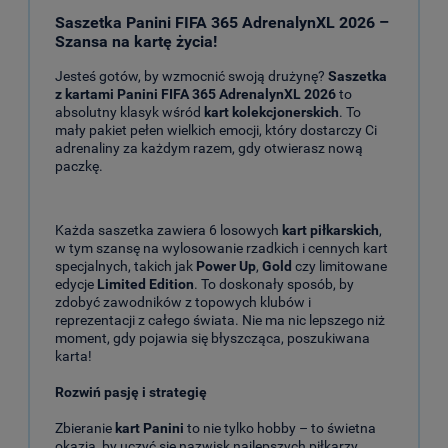
Saszetka Panini FIFA 365 AdrenalynXL 2026 –
Szansa na kartę życia!
Jesteś gotów, by wzmocnić swoją drużynę?
Saszetka
z kartami Panini FIFA 365 AdrenalynXL 2026
to
absolutny klasyk wśród
kart kolekcjonerskich
. To
mały pakiet pełen wielkich emocji, który dostarczy Ci
adrenaliny za każdym razem, gdy otwierasz nową
paczkę.
Każda saszetka zawiera 6 losowych
kart piłkarskich
,
w tym szansę na wylosowanie rzadkich i cennych kart
specjalnych, takich jak
Power Up
,
Gold
czy limitowane
edycje
Limited Edition
. To doskonały sposób, by
zdobyć zawodników z topowych klubów i
reprezentacji z całego świata. Nie ma nic lepszego niż
moment, gdy pojawia się błyszcząca, poszukiwana
karta!
Rozwiń pasję i strategię
Zbieranie
kart Panini
to nie tylko hobby – to świetna
okazja, by uczyć się nazwisk najlepszych piłkarzy,