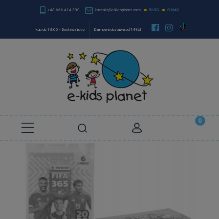
+48 666-414-390
kontakt@e-kidsplanet.com
BLOG
O NAS


kup do 18:00 - Dostawa jutro
Darmowa dostawa od
149zł