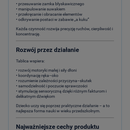
• przesuwanie zamka błyskawicznego
• manipulowanie suwakiem
• przekręcanie i obracanie elementów
• odkrywanie postaci w zabawie „a kuku”
Każda czynność rozwija precyzję ruchów, cierpliwość i
koncentrację.
Rozwój przez działanie
Tablica wspiera:
• rozwój motoryki małej i siły dłoni
• koordynację ręka–oko
• rozumienie zależności przyczyna–skutek
• samodzielność i poczucie sprawczości
• stymulację sensoryczną dzięki różnym fakturom i
delikatnym dźwiękom
Dziecko uczy się poprzez praktyczne działanie – a to
najlepsza forma nauki w wieku przedszkolnym.
Najważniejsze cechy produktu