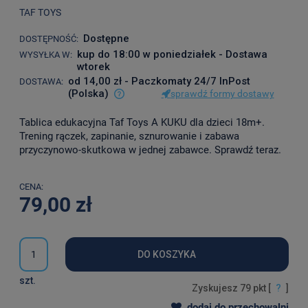
TAF TOYS
Dostępne
DOSTĘPNOŚĆ:
kup do 18:00 w poniedziałek - Dostawa
WYSYŁKA W:
wtorek
od 14,00 zł
- Paczkomaty 24/7 InPost
DOSTAWA:
(Polska)
sprawdź formy dostawy
Cena nie zawiera ewentualnych kosztów płatności
Tablica edukacyjna Taf Toys A KUKU dla dzieci 18m+.
Trening rączek, zapinanie, sznurowanie i zabawa
przyczynowo-skutkowa w jednej zabawce. Sprawdź teraz.
CENA:
79,00 zł
DO KOSZYKA
szt.
Zyskujesz
79
pkt [
?
]
dodaj do przechowalni