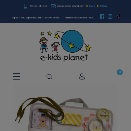
+48 666-414-390
kontakt@e-kidsplanet.com
BLOG
O NAS


kup do 18:00 w poniedziałek - Dostawa wtorek
Darmowa dostawa od
149zł