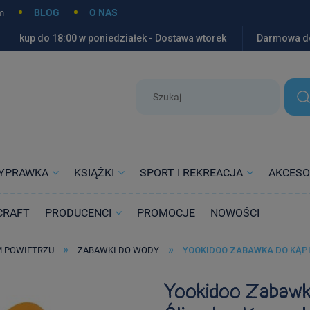
m
BLOG
O NAS
kup do 18:00 w poniedziałek - Dostawa wtorek
Darmowa d
YPRAWKA
KSIĄŻKI
SPORT I REKREACJA
AKCESO
CRAFT
PRODUCENCI
PROMOCJE
NOWOŚCI
»
»
M POWIETRZU
ZABAWKI DO WODY
YOOKIDOO ZABAWKA DO KĄPI
Yookidoo Zabawk