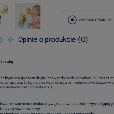
ZAPYTAJ O PRODUKT
Opinie o produkcie (0)
Cena nie zawiera ewentualnych kosztów
łatności
 Konewką
czas kąpielowego czasu dzięki Zabawce do marki Yookidoo! Ta urocza i 
, co sprawia, że jego głowa wysuwa się z uśmiechem, a wiatraczek w sk
kowo-ruchową oraz motorykę małą.
lewanie kwiatka na ślimaku aktywuje zabawną reakcję – wyskakującą gło
k przyczynowo-skutkowy
e ślimakiem, konewkę oraz wieszak na wannę z przyssawką.