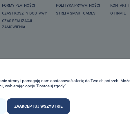
FORMY PŁATNOŚCI
POLITYKA PRYWATNOŚCI
KONTAKT I
CZAS I KOSZTY DOSTAWY
STREFA SMART GAMES
O FIRMIE
CZAS REALIZACJI
ZAMÓWIENIA
ałanie strony i pomagają nam dostosować ofertę do Twoich potrzeb. Moż
ji, wybierając opcję "Dostosuj zgody".
.
ZAAKCEPTUJ WSZYSTKIE