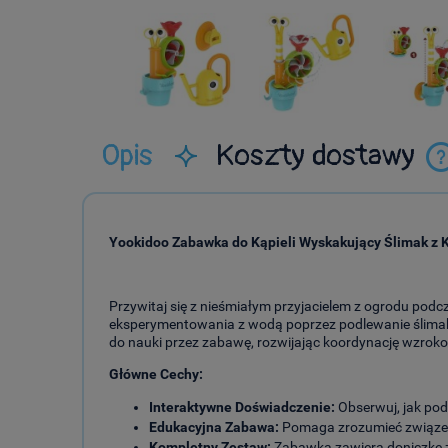
Opis
Koszty dostawy
p
Yookidoo Zabawka do Kąpieli Wyskakujący Ślimak z
Przywitaj się z nieśmiałym przyjacielem z ogrodu pod
eksperymentowania z wodą poprzez podlewanie ślimaka
do nauki przez zabawę, rozwijając koordynację wzro
Główne Cechy:
Interaktywne Doświadczenie:
Obserwuj, jak pod
Edukacyjna Zabawa:
Pomaga zrozumieć związe
Kompletny Zestaw:
Zabawka zawiera doniczkę z