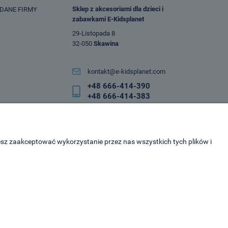
Sklep z akcesoriami dla dzieci i
 DANE FIRMY
zabawkami E-Kidsplanet
29-Listopada 8
32-050
Skawina
kontakt@e-kidsplanet.com
+48 666-414-390
+48 666-414-383
esz zaakceptować wykorzystanie przez nas wszystkich tych plików i