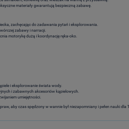
toksyczne materiały gwarantują bezpieczną zabawę.
cka, zachęcając do zadawania pytań i eksplorowania.
wórczej zabawy i narracji.
ia motorykę dużą i koordynację ręka-oko.
kąpiele i eksplorowanie świata wody.
jnych i zabawnych akcesoriów kąpielowych.
zwijaniem umiejętności.
spraw, aby czas spędzony w wannie był niezapomniany i pełen nauki dla