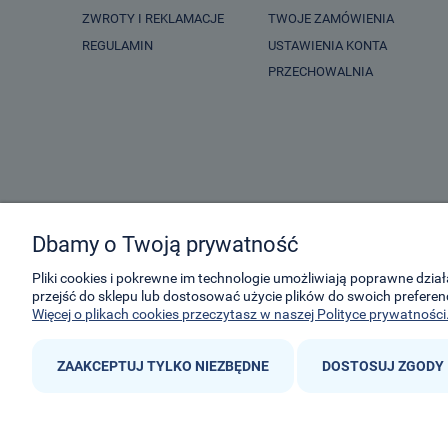
ZWROTY I REKLAMACJE
TWOJE ZAMÓWIENIA
REGULAMIN
USTAWIENIA KONTA
PRZECHOWALNIA
Dbamy o Twoją prywatność
Pliki cookies i pokrewne im technologie umożliwiają poprawne dzi
przejść do sklepu lub dostosować użycie plików do swoich preferenc
Więcej o plikach cookies przeczytasz w naszej Polityce prywatności


ZAAKCEPTUJ TYLKO NIEZBĘDNE
DOSTOSUJ ZGODY