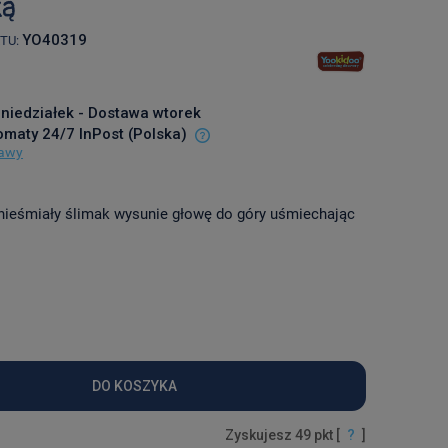
ką
YO40319
TU:
niedziałek - Dostawa wtorek
omaty 24/7 InPost
(Polska)
tawy
zawiera ewentualnych kosztów
 nieśmiały ślimak wysunie głowę do góry uśmiechając
DO KOSZYKA
Zyskujesz
49
pkt [
?
]