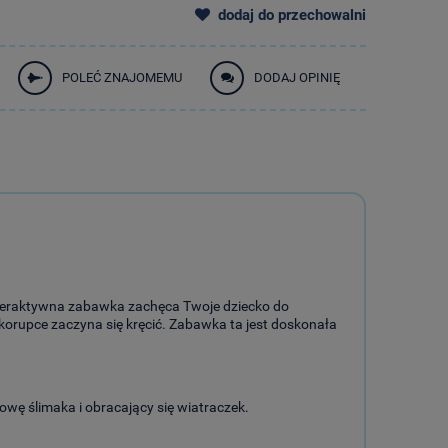
dodaj do przechowalni
POLEĆ ZNAJOMEMU
DODAJ OPINIĘ
interaktywna zabawka zachęca Twoje dziecko do
orupce zaczyna się kręcić. Zabawka ta jest doskonała
wę ślimaka i obracający się wiatraczek.