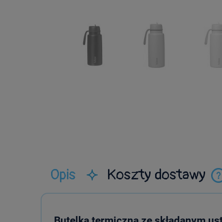
Opis
Koszty dostawy
p
Butelka termiczna ze składanym ust