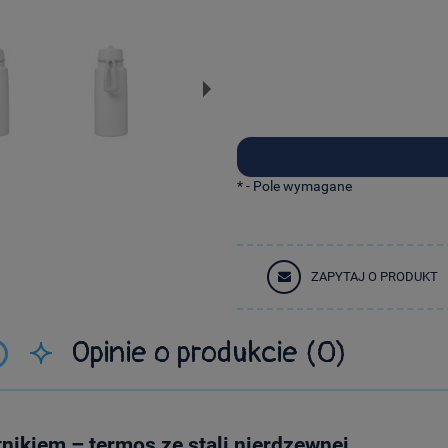
*
- Pole wymagane
ZAPYTAJ O PRODUKT
Opinie o produkcie (0)
Cena nie zawiera ewentualnych kosztów
łatności
nikiem – termos ze stali nierdzewnej