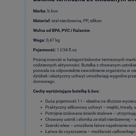
Marka:
b.box
Materiał:
stal nierdzewna, PP, silikon
Wolna od BPA, PVC i ftalanów
Waga:
0,47 kg
Pojemność:
1 l/34 fl.oz
Poznaj nowość w kategorii bidonów termicznych marki 
codziennych aktywności. Butelka z chowanym ustnikie
pozwala na odpowiednie nawodnienie organizmu w ciep
dzióbek i elastyczny uchwyt umożliwiają wygodne przen
domowego.
Cechy wyróżniające butelkę b.box:
Duża pojemność 1 l – idealna na dłuższe wycieczk
Praktyczny silikonowy uchwyt – miękki, trwały, 
Potrójnie izolowane ścianki stalowe – utrzymują
Chowany ustnik i słomka ze stali nierdzewnej – 
Szeroki wlew – umożliwia łatwe napełnianie wod
Łatwa do czyszczenia – możliwość całkowitego