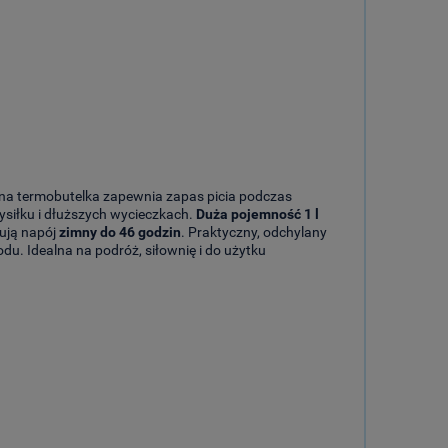
yjna termobutelka zapewnia zapas picia podczas
siłku i dłuższych wycieczkach.
Duża pojemność 1 l
ują napój
zimny do 46 godzin
. Praktyczny, odchylany
du. Idealna na podróż, siłownię i do użytku