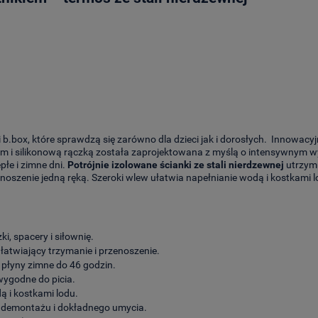
b.box, które sprawdzą się zarówno dla dzieci jak i dorosłych. Innowac
m i silikonową rączką została zaprojektowana z myślą o intensywnym wy
łe i zimne dni.
Potrójnie izolowane ścianki ze stali nierdzewnej
utrzym
oszenie jedną ręką. Szeroki wlew ułatwia napełnianie wodą i kostkami lo
i, spacery i siłownię.
ułatwiający trzymanie i przenoszenie.
 płyny zimne do 46 godzin.
wygodne do picia.
ą i kostkami lodu.
 demontażu i dokładnego umycia.