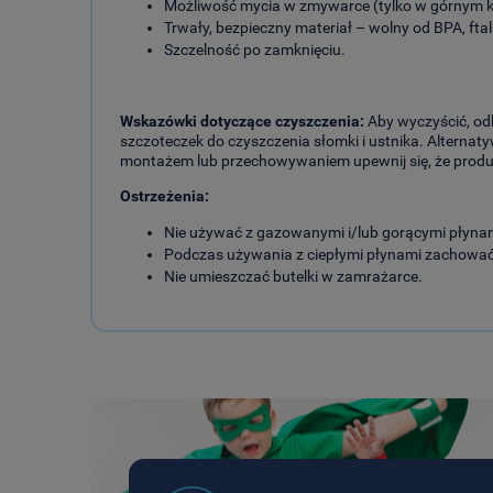
Możliwość mycia w zmywarce (tylko w górnym k
Trwały, bezpieczny materiał – wolny od BPA, fta
Szczelność po zamknięciu.
Wskazówki dotyczące czyszczenia:
Aby wyczyścić, odk
szczoteczek do czyszczenia słomki i ustnika. Alterna
montażem lub przechowywaniem upewnij się, że produkt
Ostrzeżenia:
Nie używać z gazowanymi i/lub gorącymi płyna
Podczas używania z ciepłymi płynami zachować o
Nie umieszczać butelki w zamrażarce.