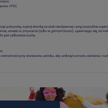
oszu).
lanów i PVC.
ręć pokrywkę, wyjmij słomkę ze stali nierdzewnej i umyj wszystkie częś
tywnie, umieść w zmywarce (tylko w górnym koszu), upewniając się, że 
 jest całkowicie suchy.
mi.
strożność przy otwieraniu ustnika, aby uniknąć wzrostu ciśnienia i rozl