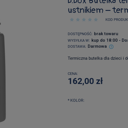
b.box Butelka t
ustnikiem – term
KOD PRODUK
brak towaru
DOSTĘPNOŚĆ:
kup do 18:00 - Do
WYSYŁKA W:
Darmowa
DOSTAWA:
Termiczna butelka dla dzieci i 
Cena nie zawiera ewentualnych kosztów
płatności
CENA:
162,00 zł
*
KOLOR: