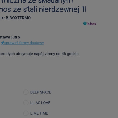
ermiczna ze składanym
os ze stali nierdzewnej 1l
B.BOXTERMO
TU:
stawa jutro
sprawdź formy dostawy
dorosłych utrzymuje napój zimny do 46 godzin.
DEEP SPACE
LILAC LOVE
LIME TIME