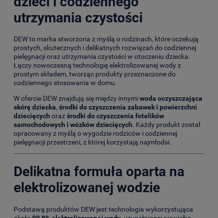
dzieci i codziennego
utrzymania czystości
DEW to marka stworzona z myślą o rodzinach, które oczekują
prostych, skutecznych i delikatnych rozwiązań do codziennej
pielęgnacji oraz utrzymania czystości w otoczeniu dziecka.
Łączy nowoczesną technologię elektrolizowanej wody z
prostym składem, tworząc produkty przeznaczone do
codziennego stosowania w domu.
W ofercie DEW znajdują się między innymi
woda oczyszczająca
skórę dziecka
,
środki do czyszczenia zabawek i powierzchni
dziecięcych
oraz
środki do czyszczenia fotelików
samochodowych i wózków dziecięcych
. Każdy produkt został
opracowany z myślą o wygodzie rodziców i codziennej
pielęgnacji przestrzeni, z której korzystają najmłodsi.
Delikatna formuła oparta na
elektrolizowanej wodzie
Podstawą produktów DEW jest technologia wykorzystująca
około
99,8% elektrolizowanej wody
, uzupełnionej niewielką