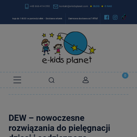
+48 666-414-390
kontakt@e-kidsplanet.com
BLOG
O NAS


kup do 18:00 w poniedziałek - Dostawa wtorek
Darmowa dostawa od
149zł
DEW – nowoczesne
rozwiązania do pielęgnacji