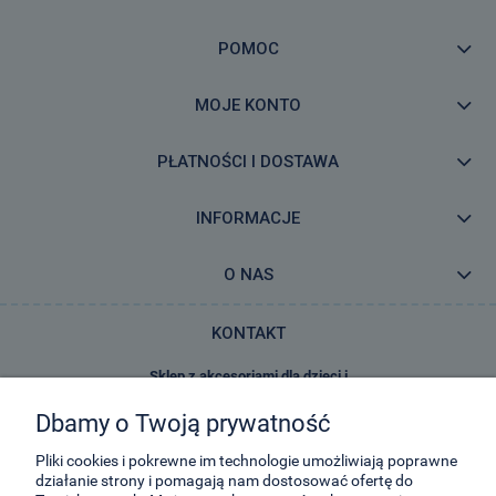
POMOC
MOJE KONTO
PŁATNOŚCI I DOSTAWA
INFORMACJE
O NAS
KONTAKT
Sklep z akcesoriami dla dzieci i
zabawkami E-Kidsplanet
Dbamy o Twoją prywatność
29-Listopada 8
32-050
Skawina
Pliki cookies i pokrewne im technologie umożliwiają poprawne
działanie strony i pomagają nam dostosować ofertę do