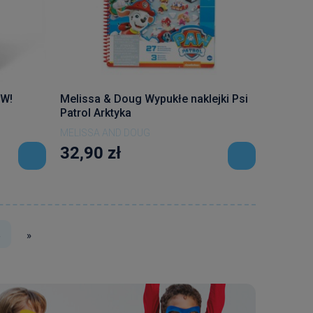
OW!
Melissa & Doug Wypukłe naklejki Psi
Patrol Arktyka
MELISSA AND DOUG
32,90 zł
»