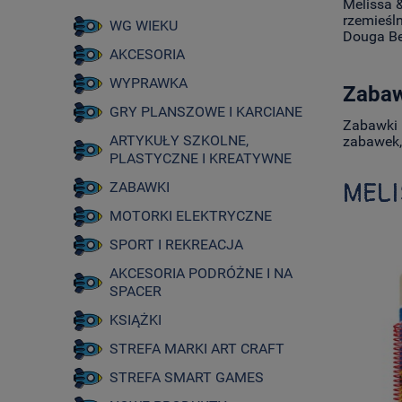
Melissa 
rzemieśl
WG WIEKU
Douga Be
AKCESORIA
WYPRAWKA
Zabaw
GRY PLANSZOWE I KARCIANE
Zabawki 
ARTYKUŁY SZKOLNE,
zabawek,
PLASTYCZNE I KREATYWNE
MEL
ZABAWKI
MOTORKI ELEKTRYCZNE
SPORT I REKREACJA
AKCESORIA PODRÓŻNE I NA
SPACER
KSIĄŻKI
STREFA MARKI ART CRAFT
STREFA SMART GAMES