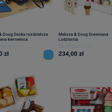
& Doug Deska rozdzielcza
Melissa & Doug Drewniana
ywna kierownica
Lodziarnia
AND DOUG
MELISSA AND DOUG
0 zł
234,00 zł