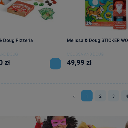
& Doug Pizzeria
Melissa & Doug STICKER W
AND DOUG
MELISSA AND DOUG
0 zł
49,99 zł
«
1
2
3
4