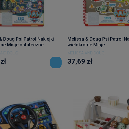
& Doug Psi Patrol Naklejki
Melissa & Doug Psi Patrol Na
tne Misje ostateczne
wielokrotne Misje
AND DOUG
MELISSA AND DOUG
zł
37,69 zł