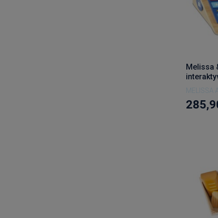
Melissa 
interakt
MELISSA 
285,9