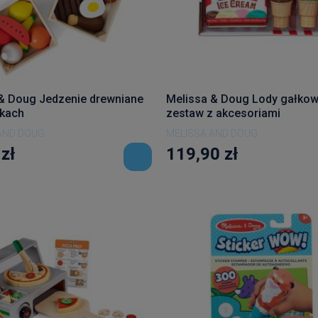
& Doug Jedzenie drewniane
Melissa & Doug Lody gałkow
nkach
zestaw z akcesoriami
AND DOUG
MELISSA AND DOUG
zł
119,90 zł